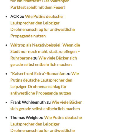
für ein Stadtfest? Das Waltroper
Parkfest spielt mit dem Feuer!
ACK
zu
Wie Putins deutsche
Lautsprecher den Leipziger
Drohnenanschlag für antiwestliche
Propaganda nutzen
Waltrop als Negativbeispiel: Wenn die
Stadt nur noch mäht, statt zu pflegen –
Ruhrbarone
zu
Wie viele Bäcker sich
gerade selbst entbehrlich machen
"Kaiserfront Extra"-Romanfan
zu
Wie
Putins deutsche Lautsprecher den
Leipziger Drohnenanschlag für
antiwestliche Propaganda nutzen
Frank Wohlgemuth
zu
Wie viele Bäcker
sich gerade selbst entbehrlich machen
Thomas Weigle
zu
Wie Putins deutsche
Lautsprecher den Leipziger
Drohnenanschlag für antiwestliche