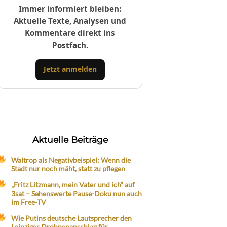
Immer informiert bleiben:
Aktuelle Texte, Analysen und
Kommentare direkt ins
Postfach.
Jetzt anmelden
Aktuelle Beiträge
Waltrop als Negativbeispiel: Wenn die
Stadt nur noch mäht, statt zu pflegen
„Fritz Litzmann, mein Vater und ich“ auf
3sat – Sehenswerte Pause-Doku nun auch
im Free-TV
Wie Putins deutsche Lautsprecher den
Leipziger Drohnenanschlag für