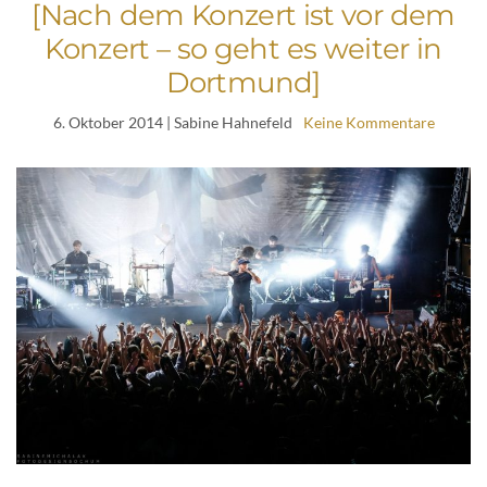
[Nach dem Konzert ist vor dem
Konzert – so geht es weiter in
Dortmund]
6. Oktober 2014
| Sabine Hahnefeld
Keine Kommentare