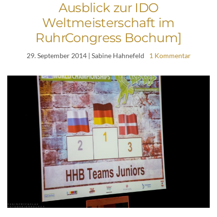
Ausblick zur IDO
Weltmeisterschaft im
RuhrCongress Bochum]
29. September 2014
| Sabine Hahnefeld
1 Kommentar