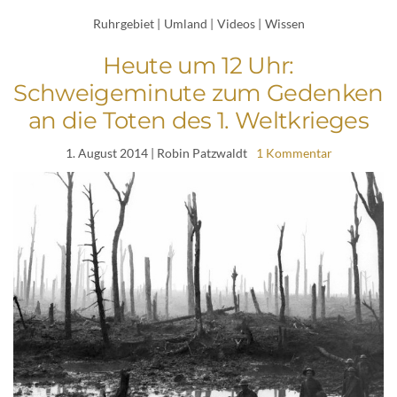
Ruhrgebiet
|
Umland
|
Videos
|
Wissen
Heute um 12 Uhr:
Schweigeminute zum Gedenken
an die Toten des 1. Weltkrieges
1. August 2014
| Robin Patzwaldt
1 Kommentar