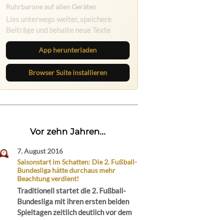
Ruhrbarone auf allen Geräten
Lies unterwegs weiter, speichere
Beiträge und behalte neue Texte
direkt im Browser im Blick.
App herunterladen
Browser Suite installieren
Vor zehn Jahren...
7. August 2016
Saisonstart im Schatten: Die 2. Fußball-
Bundesliga hätte durchaus mehr
Beachtung verdient!
Traditionell startet die 2. Fußball-
Bundesliga mit ihren ersten beiden
Spieltagen zeitlich deutlich vor dem