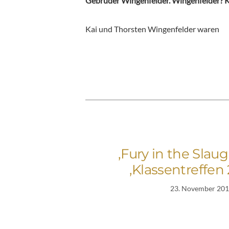
Gebrüder Wingenfelder. Wingenfelder? Ken
Kai und Thorsten Wingenfelder waren
‚Fury in the Sl
‚Klassentreffe
23. November 20