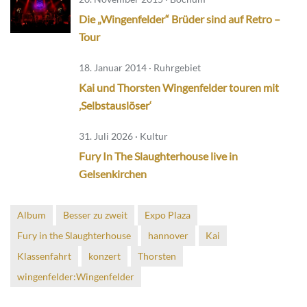
Die „Wingenfelder“ Brüder sind auf Retro –
Tour
18. Januar 2014 · Ruhrgebiet
Kai und Thorsten Wingenfelder touren mit
‚Selbstauslöser‘
31. Juli 2026 · Kultur
Fury In The Slaughterhouse live in
Gelsenkirchen
Album
Besser zu zweit
Expo Plaza
Fury in the Slaughterhouse
hannover
Kai
Klassenfahrt
konzert
Thorsten
wingenfelder:Wingenfelder