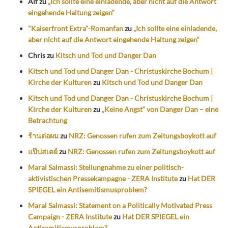
Alf
zu
„Ich sollte eine einladende, aber nicht auf die Antwort
eingehende Haltung zeigen“
"Kaiserfront Extra"-Romanfan
zu
„Ich sollte eine einladende,
aber nicht auf die Antwort eingehende Haltung zeigen“
Chris
zu
Kitsch und Tod und Danger Dan
Kitsch und Tod und Danger Dan - Christuskirche Bochum |
Kirche der Kulturen
zu
Kitsch und Tod und Danger Dan
Kitsch und Tod und Danger Dan - Christuskirche Bochum |
Kirche der Kulturen
zu
„Keine Angst“ von Danger Dan – eine
Betrachtung
ร้านต่อผม
zu
NRZ: Genossen rufen zum Zeitungsboykott auf
แป๊ปสเตย์
zu
NRZ: Genossen rufen zum Zeitungsboykott auf
Maral Salmassi: Stellungnahme zu einer politisch-
aktivistischen Pressekampagne - ZERA Institute
zu
Hat DER
SPIEGEL ein Antisemitismusproblem?
Maral Salmassi: Statement on a Politically Motivated Press
Campaign - ZERA Institute
zu
Hat DER SPIEGEL ein
Antisemitismusproblem?