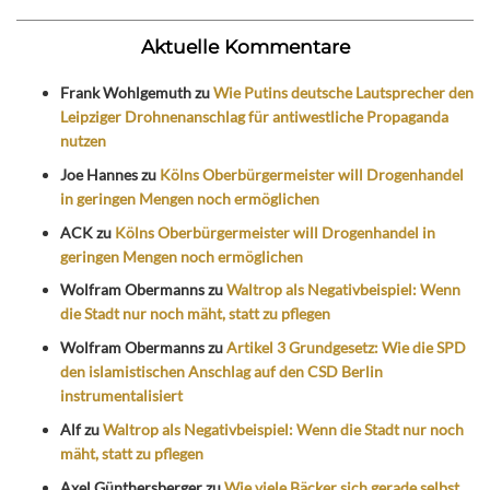
Aktuelle Kommentare
Frank Wohlgemuth
zu
Wie Putins deutsche Lautsprecher den
Leipziger Drohnenanschlag für antiwestliche Propaganda
nutzen
Joe Hannes
zu
Kölns Oberbürgermeister will Drogenhandel
in geringen Mengen noch ermöglichen
ACK
zu
Kölns Oberbürgermeister will Drogenhandel in
geringen Mengen noch ermöglichen
Wolfram Obermanns
zu
Waltrop als Negativbeispiel: Wenn
die Stadt nur noch mäht, statt zu pflegen
Wolfram Obermanns
zu
Artikel 3 Grundgesetz: Wie die SPD
den islamistischen Anschlag auf den CSD Berlin
instrumentalisiert
Alf
zu
Waltrop als Negativbeispiel: Wenn die Stadt nur noch
mäht, statt zu pflegen
Axel Günthersberger
zu
Wie viele Bäcker sich gerade selbst