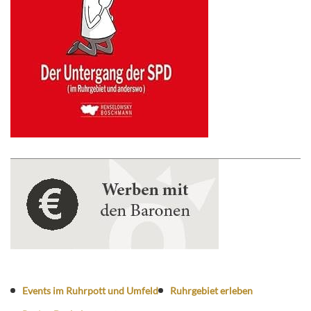
Events im Ruhrpott und Umfeld
Ruhrgebiet erleben