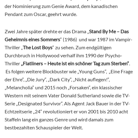
der Nominierung zum Genie Award, dem kanadischen
Pendant zum Oscar, geehrt wurde.
Zwei Jahre später drehte er das Drama „
Stand By Me – Das
Geheimnis eines Sommers
“ (1986) und war 1987 im Vampir-
Thriller „
The Lost Boys
“ zu sehen. Zum endgültigen
Durchbruch in Hollywood verhalf ihm 1990 der Psycho-
Thriller
„Flatliners – Heute ist ein schöner Tag zum Sterben“
.
Es folgen weitere Blockbuster wie „Young Guns“, „Eine Frage
der Ehre“, „Die Jury“, „Dark City“, „Nicht auflegen!“,
„Melancholia“ und 2015 noch „Forsaken“, ein klassischer
Western mit seinem Vater Donald Sutherland sowie die TV-
Serie „Designated Survivor“. Als Agent Jack Bauer in der TV-
Echtzeitserie „24“ revolutioniert er von 2001 bis 2010 acht
Staffeln lang ein ganzes Genre und wird damals zum
bestbezahlten Schauspieler der Welt.