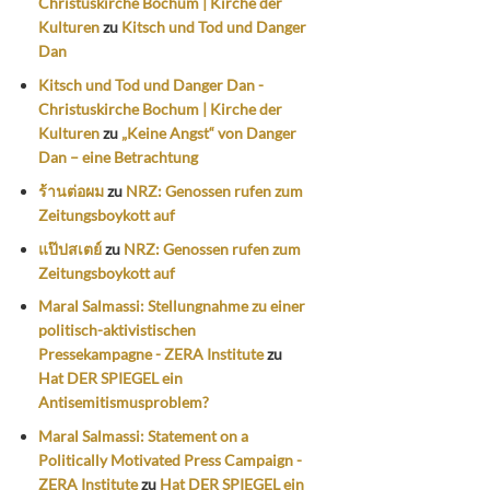
Christuskirche Bochum | Kirche der
Kulturen
zu
Kitsch und Tod und Danger
Dan
Kitsch und Tod und Danger Dan -
Christuskirche Bochum | Kirche der
Kulturen
zu
„Keine Angst“ von Danger
Dan – eine Betrachtung
ร้านต่อผม
zu
NRZ: Genossen rufen zum
Zeitungsboykott auf
แป๊ปสเตย์
zu
NRZ: Genossen rufen zum
Zeitungsboykott auf
Maral Salmassi: Stellungnahme zu einer
politisch-aktivistischen
Pressekampagne - ZERA Institute
zu
Hat DER SPIEGEL ein
Antisemitismusproblem?
Maral Salmassi: Statement on a
Politically Motivated Press Campaign -
ZERA Institute
zu
Hat DER SPIEGEL ein