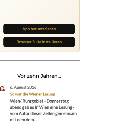
Ruhrbarone auf allen Geräten
Lies unterwegs weiter, speichere
Beiträge und behalte neue Texte
direkt im Browser im Blick.
App herunterladen
Browser Suite installieren
Vor zehn Jahren...
6. August 2016
So war die Wiener Lesung
Wien/ Ruhrgebiet - Donnerstag
abend gab es in Wien eine Lesung -
vom Autor dieser Zeilen gemeinsam
mit dem dem...