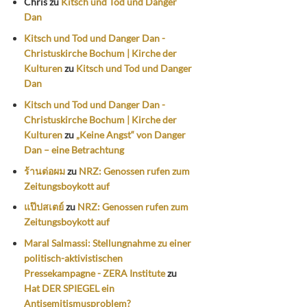
Chris
zu
Kitsch und Tod und Danger
Dan
Kitsch und Tod und Danger Dan -
Christuskirche Bochum | Kirche der
Kulturen
zu
Kitsch und Tod und Danger
Dan
Kitsch und Tod und Danger Dan -
Christuskirche Bochum | Kirche der
Kulturen
zu
„Keine Angst“ von Danger
Dan – eine Betrachtung
ร้านต่อผม
zu
NRZ: Genossen rufen zum
Zeitungsboykott auf
แป๊ปสเตย์
zu
NRZ: Genossen rufen zum
Zeitungsboykott auf
Maral Salmassi: Stellungnahme zu einer
politisch-aktivistischen
Pressekampagne - ZERA Institute
zu
Hat DER SPIEGEL ein
Antisemitismusproblem?