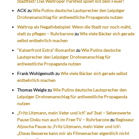
Stadtfest? Das Waltroper Parkfest spielt mit dem Feuer!
ACK
zu
Wie Putins deutsche Lautsprecher den Leipziger
Drohnenanschlag für antiwestliche Propaganda nutzen
Waltrop als Negativbeispiel: Wenn die Stadt nur noch mäht,
statt zu pflegen – Ruhrbarone
zu
Wie viele Bäcker sich gerade
selbst entbehrlich machen
"Kaiserfront Extra"-Romanfan
zu
Wie Putins deutsche
Lautsprecher den Leipziger Drohnenanschlag für
antiwestliche Propaganda nutzen
Frank Wohlgemuth
zu
Wie viele Bäcker sich gerade selbst
entbehrlich machen
Thomas Weigle
zu
Wie Putins deutsche Lautsprecher den
Leipziger Drohnenanschlag für antiwestliche Propaganda
nutzen
„Fritz Litzmann, mein Vater und ich“ auf 3sat – Sehenswerte
Pause-Doku nun auch im Free-TV – Ruhrbarone
zu
Regisseur
Aljoscha Pause zu ‚Fritz Litzmann, mein Vater und ich‘:
„Etwas Besseres kann mir als Filmemacher eigentlich nicht