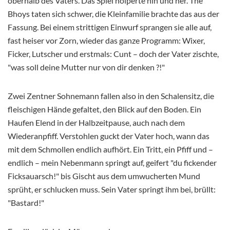
oberhalb des Vaters. Das Spiel holperte hin und her. The
Bhoys taten sich schwer, die Kleinfamilie brachte das aus der
Fassung. Bei einem strittigen Einwurf sprangen sie alle auf,
fast heiser vor Zorn, wieder das ganze Programm: Wixer,
Ficker, Lutscher und erstmals: Cunt – doch der Vater zischte,
"was soll deine Mutter nur von dir denken ?!"
Zwei Zentner Sohnemann fallen also in den Schalensitz, die
fleischigen Hände gefaltet, den Blick auf den Boden. Ein
Haufen Elend in der Halbzeitpause, auch nach dem
Wiederanpfiff. Verstohlen guckt der Vater hoch, wann das
mit dem Schmollen endlich aufhört. Ein Tritt, ein Pfiff und –
endlich – mein Nebenmann springt auf, geifert "du fickender
Ficksauarsch!" bis Gischt aus dem umwucherten Mund
sprüht, er schlucken muss. Sein Vater springt ihm bei, brüllt:
"Bastard!"