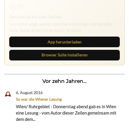
Ruhrbarone auf allen Geräten
Lies unterwegs weiter, speichere Beiträge und behalte
neue Texte direkt im Browser im Blick.
App herunterladen
Browser Suite installieren
Vor zehn Jahren...
6. August 2016
So war die Wiener Lesung
Wien/ Ruhrgebiet - Donnerstag abend gab es in Wien
eine Lesung - vom Autor dieser Zeilen gemeinsam mit
dem dem...