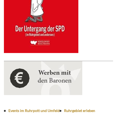
Events im Ruhrpott und Umfeld
Ruhrgebiet erleben