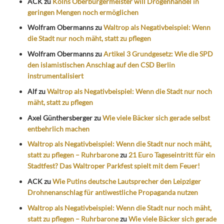
ACK
zu
Kölns Oberbürgermeister will Drogenhandel in
geringen Mengen noch ermöglichen
Wolfram Obermanns
zu
Waltrop als Negativbeispiel: Wenn
die Stadt nur noch mäht, statt zu pflegen
Wolfram Obermanns
zu
Artikel 3 Grundgesetz: Wie die SPD
den islamistischen Anschlag auf den CSD Berlin
instrumentalisiert
Alf
zu
Waltrop als Negativbeispiel: Wenn die Stadt nur noch
mäht, statt zu pflegen
Axel Günthersberger
zu
Wie viele Bäcker sich gerade selbst
entbehrlich machen
Waltrop als Negativbeispiel: Wenn die Stadt nur noch mäht,
statt zu pflegen – Ruhrbarone
zu
21 Euro Tageseintritt für ein
Stadtfest? Das Waltroper Parkfest spielt mit dem Feuer!
ACK
zu
Wie Putins deutsche Lautsprecher den Leipziger
Drohnenanschlag für antiwestliche Propaganda nutzen
Waltrop als Negativbeispiel: Wenn die Stadt nur noch mäht,
statt zu pflegen – Ruhrbarone
zu
Wie viele Bäcker sich gerade