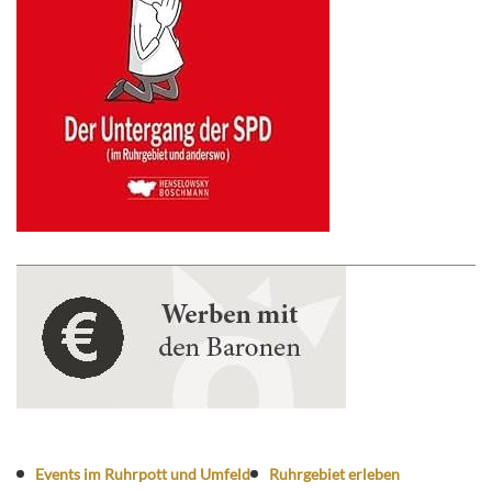
Events im Ruhrpott und Umfeld
Ruhrgebiet erleben