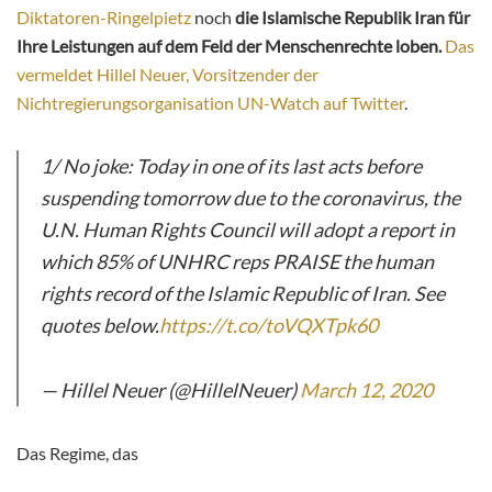
Diktatoren-Ringelpietz
noch
die Islamische Republik Iran für
Ihre Leistungen auf dem Feld der Menschenrechte loben.
Das
vermeldet Hillel Neuer, Vorsitzender der
Nichtregierungsorganisation UN-Watch auf Twitter
.
1/ No joke: Today in one of its last acts before
suspending tomorrow due to the coronavirus, the
U.N. Human Rights Council will adopt a report in
which 85% of UNHRC reps PRAISE the human
rights record of the Islamic Republic of Iran. See
quotes below.
https://t.co/toVQXTpk60
— Hillel Neuer (@HillelNeuer)
March 12, 2020
Das Regime, das