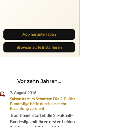
Ruhrbarone auf allen Geräten
Lies unterwegs weiter, speichere
Beiträge und behalte neue Texte
direkt im Browser im Blick.
App herunterladen
Browser Suite installieren
Vor zehn Jahren...
7. August 2016
Saisonstart im Schatten: Die 2. Fußball-
Bundesliga hätte durchaus mehr
Beachtung verdient!
Traditionell startet die 2. Fußball-
Bundesliga mit ihren ersten beiden