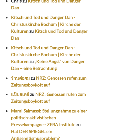
Chris
zu
Kitsch und Tod und Danger
Dan
Kitsch und Tod und Danger Dan -
Christuskirche Bochum | Kirche der
Kulturen
zu
Kitsch und Tod und Danger
Dan
Kitsch und Tod und Danger Dan -
Christuskirche Bochum | Kirche der
Kulturen
zu
„Keine Angst“ von Danger
Dan – eine Betrachtung
ร้านต่อผม
zu
NRZ: Genossen rufen zum
Zeitungsboykott auf
แป๊ปสเตย์
zu
NRZ: Genossen rufen zum
Zeitungsboykott auf
Maral Salmassi: Stellungnahme zu einer
politisch-aktivistischen
Pressekampagne - ZERA Institute
zu
Hat DER SPIEGEL ein
Antisemitismusproblem?