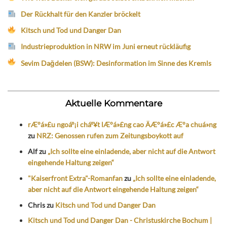
Der Rückhalt für den Kanzler bröckelt
Kitsch und Tod und Danger Dan
Industrieproduktion in NRW im Juni erneut rückläufig
Sevim Dağdelen (BSW): Desinformation im Sinne des Kremls
Aktuelle Kommentare
rÆ°á»£u ngoáº¡i cháº¥t lÆ°á»£ng cao ÄÆ°á»£c Æ°a chuá»ng
zu
NRZ: Genossen rufen zum Zeitungsboykott auf
Alf
zu
„Ich sollte eine einladende, aber nicht auf die Antwort
eingehende Haltung zeigen“
"Kaiserfront Extra"-Romanfan
zu
„Ich sollte eine einladende,
aber nicht auf die Antwort eingehende Haltung zeigen“
Chris
zu
Kitsch und Tod und Danger Dan
Kitsch und Tod und Danger Dan - Christuskirche Bochum |