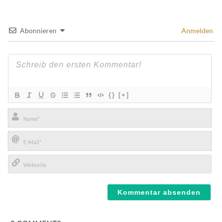
Abonnieren
Anmelden
{}
[+]
Name*
E-
Mail*
Webseite