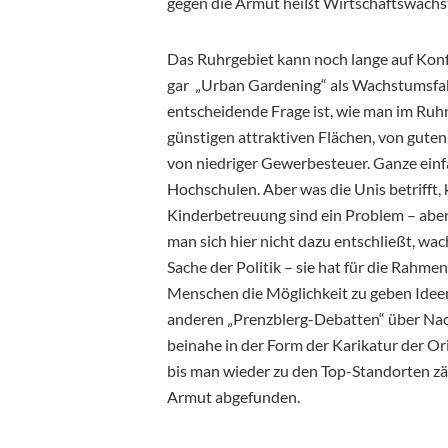
gegen die Armut heißt Wirtschaftswach
Das Ruhrgebiet kann noch lange auf Konfe
gar „Urban Gardening“ als Wachstumsfakto
entscheidende Frage ist, wie man im Ruhrg
günstigen attraktiven Flächen, von gut
von niedriger Gewerbesteuer. Ganze einfa
Hochschulen. Aber was die Unis betrifft, 
Kinderbetreuung sind ein Problem – aber
man sich hier nicht dazu entschließt, wac
Sache der Politik – sie hat für die Rahme
Menschen die Möglichkeit zu geben Ideen
anderen „Prenzblerg-Debatten“ über Nach
beinahe in der Form der Karikatur der Or
bis man wieder zu den Top-Standorten zäh
Armut abgefunden.