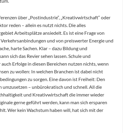
stum.
renzen über „Postindustrie“, „Kreativwirtschaft“ oder
r reden – allein es nutzt nichts. Die alles
ebiet Arbeitsplätze ansiedelt. Es ist eine Frage von
en Verkehrsanbindungen und von preiswerter Energie und
che, harte Sachen. Klar – dazu Bildung und
kann sich das Revier sehen lassen. Schule und
 auch Erfolge in diesen Bereichen nutzen nichts, wenn
hsen zu wollen: In welchen Branchen ist dabei nicht
nbedingungen zu sorgen. Eine davon ist Freiheit: Den
 umzusetzen – unbürokratisch und schnell. All die
haltigkeit und Kreativwirtschaft die immer wieder
iginale gerne geführt werden, kann man sich ersparen
lt. Wer kein Wachstum haben will, hat sich mit der