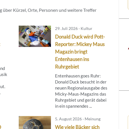
 über Kürzel, Orte, Personen und weitere Treffer
29. Juli 2026 · Kultur
Donald Duck wird Pott-
:
Reporter: Mickey Maus
Magazin bringt
Entenhausen ins
Ruhrgebiet
und
usik
Entenhausen goes Ruhr:
Donald Duck besucht in der
ut.
neuen Regionalausgabe des
.
Micky‑Maus‑Magazins das
Ruhrgebiet und gerät dabei
in ein spannendes ...
5. August 2026 · Meinung
D
Wie viele Bäcker sich