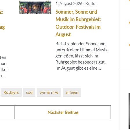
1. August 2026 · Kultur
z:
Sommer, Sonne und
Musik im Ruhrgebiet:
lag
Outdoor-Festivals im
August
Bei strahlender Sonne und
unter freiem Himmel Musik
genießen, lässt sich im
ten
Ruhrgebiet besonders gut.
 nun
Im August gibt es eine ...
ikel
...
Röttgers
spd
wir in nrw
zilligen
Nächster Beitrag