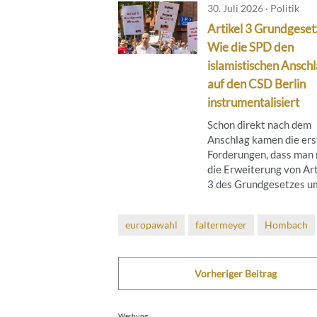
30. Juli 2026 · Politik
Artikel 3 Grundgeset
Wie die SPD den
islamistischen Ansch
auf den CSD Berlin
instrumentalisiert
Schon direkt nach dem
Anschlag kamen die ers
Forderungen, dass man
die Erweiterung von Art
3 des Grundgesetzes um 
europawahl
faltermeyer
Hombach
Vorheriger Beitrag
Werbung