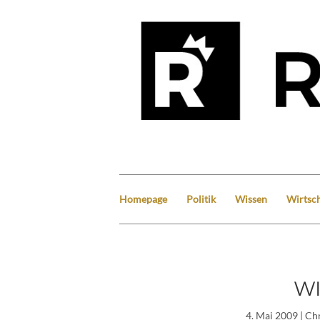
Homepage
Politik
Wissen
Wirtsch
WI
4. Mai 2009
| Ch