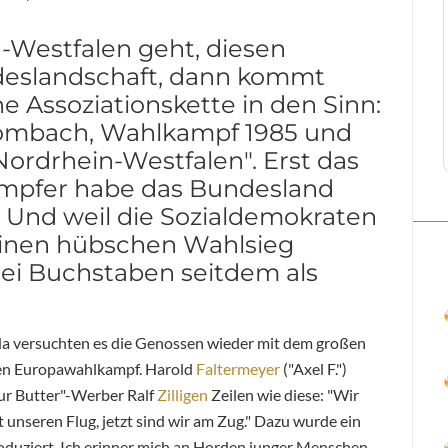
Westfalen geht, diesen
ndeslandschaft, dann kommt
e Assoziationskette in den Sinn:
ombach, Wahlkampf 1985 und
Nordrhein-Westfalen". Erst das
mpfer habe das Bundesland
Und weil die Sozialdemokraten
 einen hübschen Wahlsieg
drei Buchstaben seitdem als
da versuchten es die Genossen wieder mit dem großen
 den Europawahlkampf. Harold
Faltermeyer
("Axel F.")
tur Butter"-Werber Ralf
Zilligen
Zeilen wie diese: "Wir
 unseren Flug, jetzt sind wir am Zug." Dazu wurde ein
oduziert. Ich erinner mich an Horden junger Menschen,