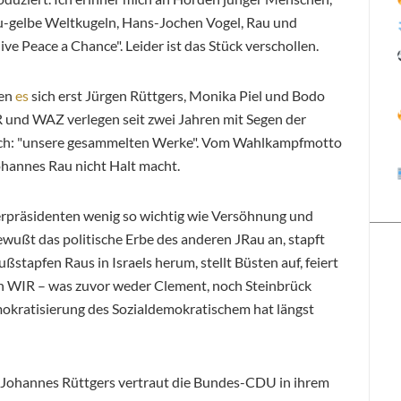
au-gelbe Weltkugeln, Hans-Jochen Vogel, Rau und
ve Peace a Chance". Leider ist das Stück verschollen.
ben
es
sich erst Jürgen Rüttgers, Monika Piel und Bodo
und WAZ verlegen seit zwei Jahren mit Segen der
sprich: "unsere gesammelten Werke". Vom Wahlkampfmotto
Johannes Rau nicht Halt macht.
erpräsidenten wenig so wichtig wie Versöhnung und
bewußt das politische Erbe des anderen JRau an, stapft
ußstapfen Raus in Israels herum, stellt Büsten auf, feiert
n WIR – was zuvor weder Clement, noch Steinbrück
okratisierung des Sozialdemokratischem hat längst
Johannes Rüttgers vertraut die Bundes-CDU in ihrem