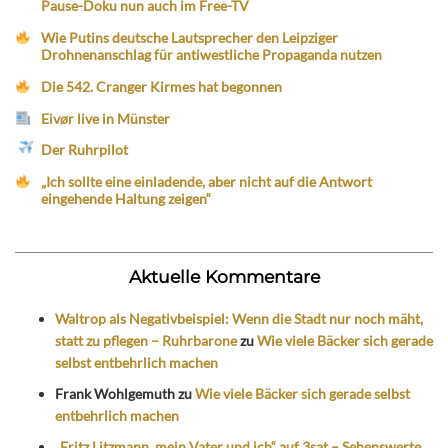
Pause-Doku nun auch im Free-TV
Wie Putins deutsche Lautsprecher den Leipziger
Drohnenanschlag für antiwestliche Propaganda nutzen
Die 542. Cranger Kirmes hat begonnen
Eivør live in Münster
Der Ruhrpilot
„Ich sollte eine einladende, aber nicht auf die Antwort
eingehende Haltung zeigen“
Aktuelle Kommentare
Waltrop als Negativbeispiel: Wenn die Stadt nur noch mäht,
statt zu pflegen – Ruhrbarone
zu
Wie viele Bäcker sich gerade
selbst entbehrlich machen
Frank Wohlgemuth
zu
Wie viele Bäcker sich gerade selbst
entbehrlich machen
„Fritz Litzmann, mein Vater und ich“ auf 3sat – Sehenswerte