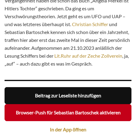
Vergangenheit haben die schon das Buch „Angela Merkel ist
Hitlers Tochter“ geschrieben. Da ging es um
Verschwörungstheorien. Jetzt geht es um UFO und UAP –
und was letzteres überhaupt ist.
Christian Schiffer
und
Sebastian Bartoschek kennen sich schon über ein Jahrzehnt,
traffen hier aber erst das zweite Mal in dieser Zeit persönlich
aufeinander. Aufgenommen am 21.10.2023 anläßlich der
Lesung Schiffers bei der
Lit.Ruhr auf der Zeche Zollverein
, ja,
„auf“ – auch dazu gibt es was im Gespräch.
Beitrag zur Leseliste hinzufügen
Browser-Push für Sebastian Bartoschek aktivieren
In der App öffnen