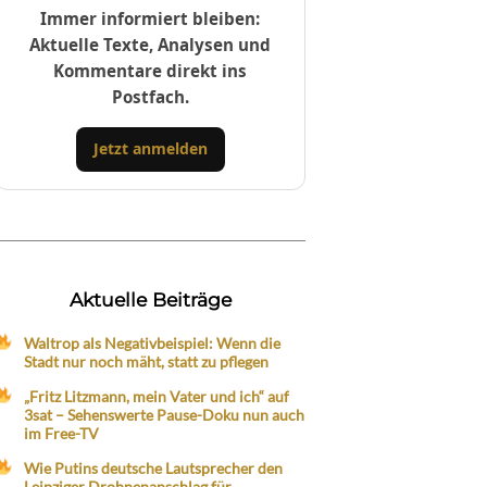
Immer informiert bleiben:
Aktuelle Texte, Analysen und
Kommentare direkt ins
Postfach.
Jetzt anmelden
Aktuelle Beiträge
Waltrop als Negativbeispiel: Wenn die
Stadt nur noch mäht, statt zu pflegen
„Fritz Litzmann, mein Vater und ich“ auf
3sat – Sehenswerte Pause-Doku nun auch
im Free-TV
Wie Putins deutsche Lautsprecher den
Leipziger Drohnenanschlag für