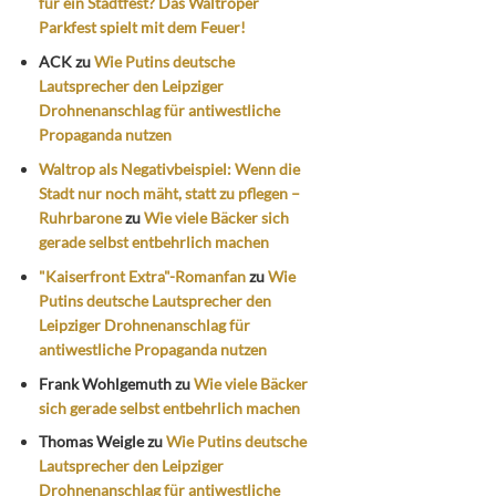
für ein Stadtfest? Das Waltroper
Parkfest spielt mit dem Feuer!
ACK
zu
Wie Putins deutsche
Lautsprecher den Leipziger
Drohnenanschlag für antiwestliche
Propaganda nutzen
Waltrop als Negativbeispiel: Wenn die
Stadt nur noch mäht, statt zu pflegen –
Ruhrbarone
zu
Wie viele Bäcker sich
gerade selbst entbehrlich machen
"Kaiserfront Extra"-Romanfan
zu
Wie
Putins deutsche Lautsprecher den
Leipziger Drohnenanschlag für
antiwestliche Propaganda nutzen
Frank Wohlgemuth
zu
Wie viele Bäcker
sich gerade selbst entbehrlich machen
Thomas Weigle
zu
Wie Putins deutsche
Lautsprecher den Leipziger
Drohnenanschlag für antiwestliche