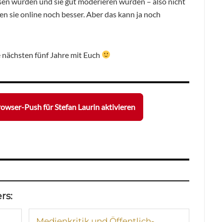
en würden und sie gut moderieren würden – also nicht
n sie online noch besser. Aber das kann ja noch
e nächsten fünf Jahre mit Euch
owser-Push für Stefan Laurin aktivieren
rs:
Medienkritik und Öffentlich-