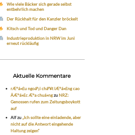
Wie viele Bäcker sich gerade selbst
entbehrlich machen
Der Rückhalt für den Kanzler bröckelt
Kitsch und Tod und Danger Dan
Industrieproduktion in NRW im Juni
erneut rückläufig
Aktuelle Kommentare
rÆ°á»£u ngoáº¡i cháº¥t lÆ°á»£ng cao
ÄÆ°á»£c Æ°a chuá»ng
zu
NRZ:
Genossen rufen zum Zeitungsboykott
auf
Alf
zu
„Ich sollte eine einladende, aber
nicht auf die Antwort eingehende
Haltung zeigen“