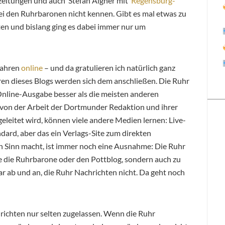
eszeitungen und auch Stefan Aigner mit
Regensburg-
 bei den Ruhrbaronen nicht kennen. Gibt es mal etwas zu
ten und bislang ging es dabei immer nur um
Jahren
online
– und da gratulieren ich natürlich ganz
ren dieses Blogs werden sich dem anschließen. Die Ruhr
Online-Ausgabe besser als die meisten anderen
 von der Arbeit der Dortmunder Redaktion und ihrer
eleitet wird, können viele andere Medien lernen: Live-
ndard, aber
das ein Verlags-Site zum direkten
ch Sinn macht, ist immer noch eine Ausnahme: Die Ruhr
ie die Ruhrbarone oder den Pottblog, sondern auch zu
r ab und an, die Ruhr Nachrichten nicht. Da geht noch
ichten nur selten zugelassen. Wenn die Ruhr