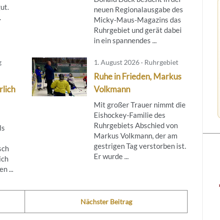
ut.
neuen Regionalausgabe des
.
Micky‑Maus‑Magazins das
Ruhrgebiet und gerät dabei
in ein spannendes ...
g
1. August 2026 · Ruhrgebiet
Ruhe in Frieden, Markus
rlich
Volkmann
Mit großer Trauer nimmt die
Eishockey-Familie des
Ruhrgebiets Abschied von
ls
Markus Volkmann, der am
gestrigen Tag verstorben ist.
sch
Er wurde ...
ich
n ...
Nächster Beitrag