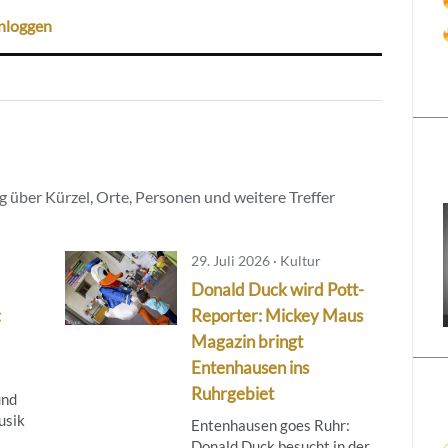
nloggen
 über Kürzel, Orte, Personen und weitere Treffer
29. Juli 2026 · Kultur
Donald Duck wird Pott-
:
Reporter: Mickey Maus
Magazin bringt
Entenhausen ins
Ruhrgebiet
und
usik
Entenhausen goes Ruhr:
Donald Duck besucht in der