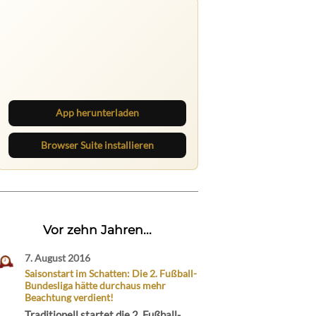
Nichts mehr verpassen
Die Ruhrbarone-App bringt den Blog
aufs Handy. Die Browser Suite hält
dich am Desktop auf dem Laufenden.
App herunterladen
Browser Suite installieren
Vor zehn Jahren...
7. August 2016
Saisonstart im Schatten: Die 2. Fußball-
Bundesliga hätte durchaus mehr
Beachtung verdient!
Traditionell startet die 2. Fußball-