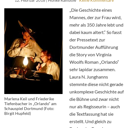
12. Februar 2018
| Honke Rambow
Keine Kommentare
„Die Geschichte eines
Mannes, der zur Frau wird,
mehr als 350 Jahre lebt und
dabei kaum altert.“ So fasst
der Pressetext zur
Dortmunder Aufführung
die Story von Virginia
Woolfs Roman „Orlando“
sehr lapidar zusammen.
Laura N. Junghanns
stemmte diese nicht gerade
unkomplexe Geschichte auf
Marlena Keil und Friederike
die Bühne und zwar nicht
Tiefenbacher in „Orlando“ am
nur als Regisseurin – auch
Schauspiel Dortmund (Foto:
Birgit Hupfeld)
die Textfassung hat sie
erstellt. Und gleich zu