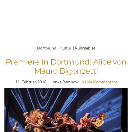
Dortmund
|
Kultur
|
Ruhrgebiet
Premiere in Dortmund: Alice von
Mauro Bigonzetti
11. Februar 2018
| Honke Rambow
Keine Kommentare