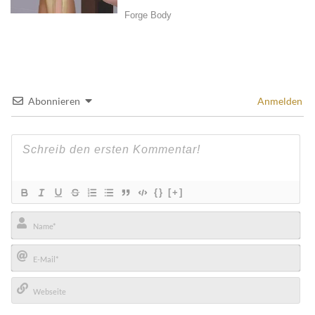
Abonnieren
Anmelden
{}
[+]
Name*
E-
Mail*
Webseite