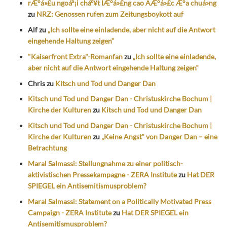
rÆ°á»£u ngoáº¡i cháº¥t lÆ°á»£ng cao ÄÆ°á»£c Æ°a chuá»ng
zu
NRZ: Genossen rufen zum Zeitungsboykott auf
Alf
zu
„Ich sollte eine einladende, aber nicht auf die Antwort
eingehende Haltung zeigen“
"Kaiserfront Extra"-Romanfan
zu
„Ich sollte eine einladende,
aber nicht auf die Antwort eingehende Haltung zeigen“
Chris
zu
Kitsch und Tod und Danger Dan
Kitsch und Tod und Danger Dan - Christuskirche Bochum |
Kirche der Kulturen
zu
Kitsch und Tod und Danger Dan
Kitsch und Tod und Danger Dan - Christuskirche Bochum |
Kirche der Kulturen
zu
„Keine Angst“ von Danger Dan – eine
Betrachtung
Maral Salmassi: Stellungnahme zu einer politisch-
aktivistischen Pressekampagne - ZERA Institute
zu
Hat DER
SPIEGEL ein Antisemitismusproblem?
Maral Salmassi: Statement on a Politically Motivated Press
Campaign - ZERA Institute
zu
Hat DER SPIEGEL ein
Antisemitismusproblem?