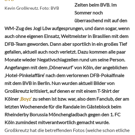
Zeiten beim BVB. Im
Kevin Großkreutz. Foto: BVB
Sommer noch
überraschend mit auf den
WM-Zug des Jogi Löw aufgesprungen, und dann sogar, wenn
auch ohne eigenen Einsatz, Weltmeister in Brasilien mit dem
DFB-Team geworden. Dann aber sportlich in ein großes Tief
gefallen, aktuell auch noch verletzt. Dazu kommen alle paar
Monate wieder Negativschlagzeilen rund um seine Person.
Angefangen mit dem ‚Dönerwurf‘ von Köln, der angeblichen
‚Hotel-Pinkelaffäre‘ nach dem verlorenen DFB-Pokalfinale
mit dem BVB in Berlin. Nun wurden aktuell Bilder von
Großkreutz kritisiert, auf denen er mit einem T-Shirt der
Kölner
‚Boyz‘
zu sehen ist bzw. war, also dem Fanclub, der am
letzten Wochenende für die Randale im Gästeblock beim
Rheinderby Borussia Mönchengladbach gegen den 1. FC
Köln zumindest mitverantwortlich gemacht wurde.
Großkreutz hat die betreffenden Fotos (welche schon etliche