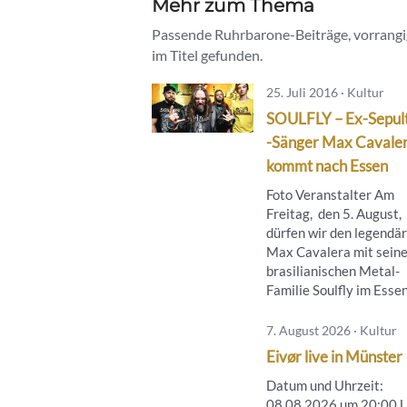
Mehr zum Thema
Passende Ruhrbarone-Beiträge, vorrangig
im Titel gefunden.
25. Juli 2016 · Kultur
SOULFLY – Ex-Sepul
-Sänger Max Cavale
kommt nach Essen
Foto Veranstalter Am
Freitag, den 5. August,
dürfen wir den legendä
Max Cavalera mit seine
brasilianischen Metal-
Familie Soulfly im Essene
7. August 2026 · Kultur
Eivør live in Münster
Datum und Uhrzeit:
08.08.2026 um 20:00 