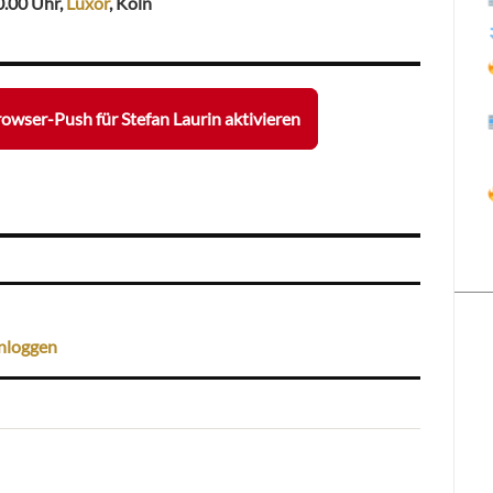
0.00 Uhr,
Luxor
, Köln
owser-Push für Stefan Laurin aktivieren
nloggen