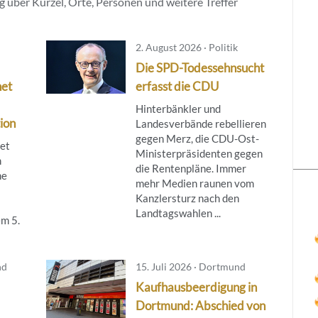
 über Kürzel, Orte, Personen und weitere Treffer
2. August 2026 · Politik
Die SPD-Todessehnsucht
net
erfasst die CDU
Hinterbänkler und
ion
Landesverbände rebellieren
gegen Merz, die CDU-Ost-
tet
Ministerpräsidenten gegen
m
die Rentenpläne. Immer
ne
mehr Medien raunen vom
Kanzlersturz nach den
Landtagswahlen ...
m 5.
nd
15. Juli 2026 · Dortmund
Kaufhausbeerdigung in
Dortmund: Abschied von