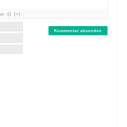
{}
[+]