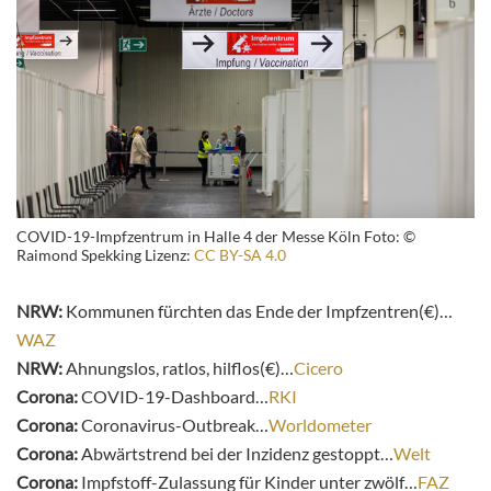
COVID-19-Impfzentrum in Halle 4 der Messe Köln Foto: ©
Raimond Spekking Lizenz:
CC BY-SA 4.0
NRW:
Kommunen fürchten das Ende der Impfzentren(€)…
WAZ
NRW:
Ahnungslos, ratlos, hilflos(€)…
Cicero
Corona:
COVID-19-Dashboard…
RKI
Corona:
Coronavirus-Outbreak…
Worldometer
Corona:
Abwärtstrend bei der Inzidenz gestoppt…
Welt
Corona:
Impfstoff-Zulassung für Kinder unter zwölf…
FAZ