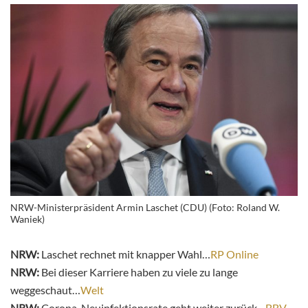
NRW-Ministerpräsident Armin Laschet (CDU) (Foto: Roland W.
Waniek)
NRW:
Laschet rechnet mit knapper Wahl…
RP Online
NRW:
Bei dieser Karriere haben zu viele zu lange
weggeschaut…
Welt
NRW:
Corona-Neuinfektionsrate geht weiter zurück…
BBV