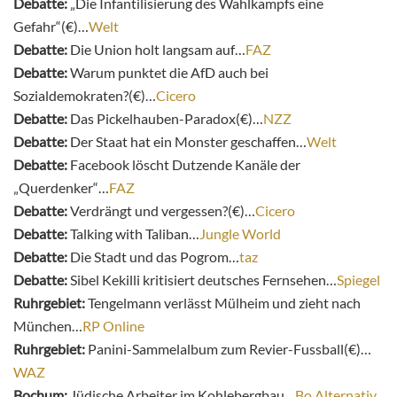
Debatte:
„Die Infantilisierung des Wahlkampfs eine
Gefahr“(€)…
Welt
Debatte:
Die Union holt langsam auf…
FAZ
Debatte:
Warum punktet die AfD auch bei
Sozialdemokraten?(€)…
Cicero
Debatte:
Das Pickelhauben-Paradox(€)…
NZZ
Debatte:
Der Staat hat ein Monster geschaffen…
Welt
Debatte:
Facebook löscht Dutzende Kanäle der
„Querdenker“…
FAZ
Debatte:
Verdrängt und vergessen?(€)…
Cicero
Debatte:
Talking with Taliban…
Jungle World
Debatte:
Die Stadt und das Pogrom…
taz
Debatte:
Sibel Kekilli kritisiert deutsches Fernsehen…
Spiegel
Ruhrgebiet:
Tengelmann verlässt Mülheim und zieht nach
München…
RP Online
Ruhrgebiet:
Panini-Sammelalbum zum Revier-Fussball(€)…
WAZ
Bochum:
Jüdische Arbeiter im Kohlebergbau…
Bo Alternativ