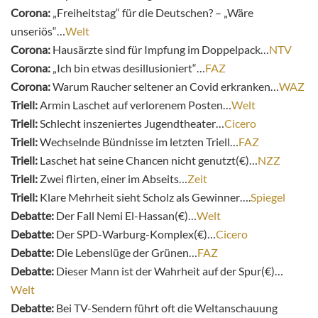
Corona:
„Freiheitstag“ für die Deutschen? – „Wäre
unseriös“…
Welt
Corona:
Hausärzte sind für Impfung im Doppelpack…
NTV
Corona:
„Ich bin etwas desillusioniert“…
FAZ
Corona:
Warum Raucher seltener an Covid erkranken…
WAZ
Triell:
Armin Laschet auf verlorenem Posten…
Welt
Triell:
Schlecht inszeniertes Jugendtheater…
Cicero
Triell:
Wechselnde Bündnisse im letzten Triell…
FAZ
Triell:
Laschet hat seine Chancen nicht genutzt(€)…
NZZ
Triell:
Zwei flirten, einer im Abseits…
Zeit
Triell:
Klare
Mehrheit sieht Scholz als Gewinner….
Spiegel
Debatte:
Der Fall Nemi El-Hassan(€)…
Welt
Debatte:
Der SPD-Warburg-Komplex(€)…
Cicero
Debatte:
Die Lebenslüge der Grünen…
FAZ
Debatte:
Dieser Mann ist der Wahrheit auf der Spur(€)…
Welt
Debatte:
Bei TV-Sendern führt oft die Weltanschauung