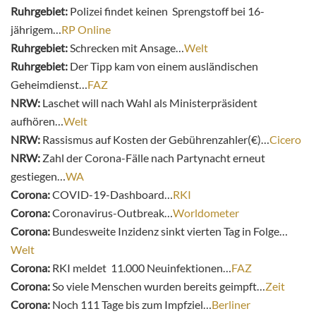
Ruhrgebiet:
Polizei findet keinen Sprengstoff bei 16-
jährigem…
RP Online
Ruhrgebiet:
Schrecken mit Ansage…
Welt
Ruhrgebiet:
Der Tipp kam von einem ausländischen
Geheimdienst…
FAZ
NRW:
Laschet will nach Wahl als Ministerpräsident
aufhören…
Welt
NRW:
Rassismus auf Kosten der Gebührenzahler(€)…
Cicero
NRW:
Zahl der Corona-Fälle nach Partynacht erneut
gestiegen…
WA
Corona:
COVID-19-Dashboard…
RKI
Corona:
Coronavirus-Outbreak…
Worldometer
Corona:
Bundesweite Inzidenz sinkt vierten Tag in Folge…
Welt
Corona:
RKI meldet 11.000 Neuinfektionen…
FAZ
Corona:
So viele Menschen wurden bereits geimpft…
Zeit
Corona:
Noch 111 Tage bis zum Impfziel…
Berliner