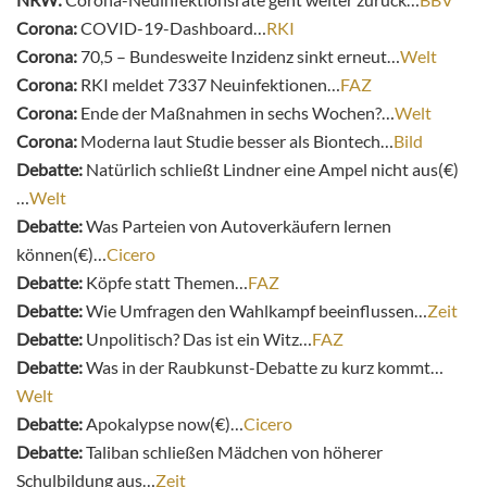
Corona:
COVID-19-Dashboard…
RKI
Corona:
70,5 – Bundesweite Inzidenz sinkt erneut…
Welt
Corona:
RKI meldet 7337 Neuinfektionen…
FAZ
Corona:
Ende der Maßnahmen in sechs Wochen?…
Welt
Corona:
Moderna laut Studie besser als Biontech…
Bild
Debatte:
Natürlich schließt Lindner eine Ampel nicht aus(€)
…
Welt
Debatte:
Was Parteien von Autoverkäufern lernen
können(€)…
Cicero
Debatte:
Köpfe statt Themen…
FAZ
Debatte:
Wie Umfragen den Wahlkampf beeinflussen…
Zeit
Debatte:
Unpolitisch? Das ist ein Witz…
FAZ
Debatte:
Was in der Raubkunst-Debatte zu kurz kommt…
Welt
Debatte:
Apokalypse now(€)…
Cicero
Debatte:
Taliban schließen Mädchen von höherer
Schulbildung aus…
Zeit