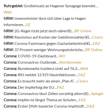
Ruhrgebiet:
Großeinsatz an Hagener Synagoge beendet…
Welt
NRW:
Innenminister lässt sich über Lage in Hagen
informieren…
SZ
NRW:
2G-Regel rückt jetzt doch näher(€)…
RP Online
NRW:
Rassismus auf Kosten der Gebührenzahler(€)…
Cicero
NRW:
Corona-Fachmann gegen Gastarbeiterkind(€)…
FAZ
NRW:
37 Prozent weniger Wohnungseinbrüche…
RP Online
Corona:
COVID-19-Dashboard…
RKI
Corona:
Coronavirus-Outbreak…
Worldometer
Corona:
Bundesweite Inzidenz sinkt auf 76,3…
Welt
Corona:
RKI meldet 12.925 Neuinfektionen…
FAZ
Corona:
Es braucht mehr als einen „Plan A“…
Cicero
Corona:
Der Impferfolg der EU…
FAZ
Corona:
Coronavirus lässt Zellen vorzeitig altern(€)…
Spiegel
Corona:
Impfen ist längst Thema an Schulen…
FAZ
Corona:
Erster DNA-basierter Corona-Impfstoff…
DAZ