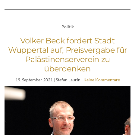
Politik
Volker Beck fordert Stadt
Wuppertal auf, Preisvergabe für
Palästinenserverein zu
überdenken
19. September 2021
| Stefan Laurin
Keine Kommentare