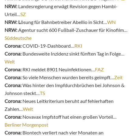
NRW:
Landesregierung erwägt Revision gegen Hambi-
Urteil…
SZ
NRW: L
ösung für Bahnbetreiber Abellio in Sicht…
WN
NRW:
Agentur sucht 600 Fußball-Zuschauer für Kinofilm…
Süddeutsche
Corona:
COVID-19-Dashboard…
RKI
Corona:
Bundesweite Inzidenz sinkt fünften Tag in Folge…
Welt
Corona:
RKI meldet 8901 Neuinfektionen…
FAZ
Corona:
So viele Menschen wurden bereits geimpft…
Zeit
Corona:
Was hinter den Impfdurchbrüchen bei Johnson &
Johnson steckt…
TS
Corona:
Neues Leitkriterium beruht auf fehlerhaften
Zahlen…
Welt
Corona:
Novavax Impfstoff hat einen großen Vorteil…
Berliner Morgenpost
Corona:
Biontech verliert nach vier Monaten an