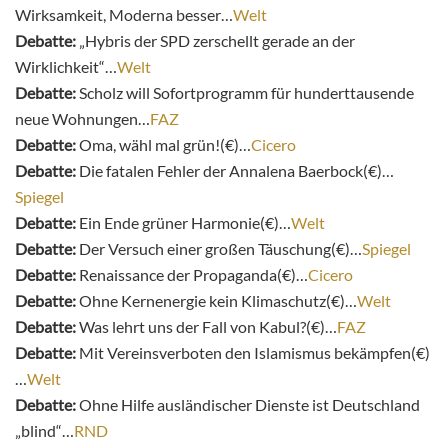
Wirksamkeit, Moderna besser…
Welt
Debatte:
„Hybris der SPD zerschellt gerade an der
Wirklichkeit“…
Welt
Debatte:
Scholz will Sofortprogramm für hunderttausende
neue Wohnungen…
FAZ
Debatte:
Oma, wähl mal grün!(€)…
Cicero
Debatte:
Die fatalen Fehler der Annalena Baerbock(€)…
Spiegel
Debatte:
Ein Ende grüner Harmonie(€)…
Welt
Debatte:
Der Versuch einer großen Täuschung(€)…
Spiegel
Debatte:
Renaissance der Propaganda(€)…
Cicero
Debatte:
Ohne Kernenergie kein Klimaschutz(€)…
Welt
Debatte:
Was lehrt uns der Fall von Kabul?(€)…
FAZ
Debatte:
Mit Vereinsverboten den Islamismus bekämpfen(€)
…
Welt
Debatte:
Ohne Hilfe ausländischer Dienste ist Deutschland
„blind“…
RND