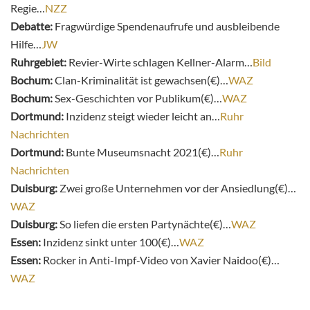
Regie…
NZZ
Debatte:
Fragwürdige Spendenaufrufe und ausbleibende
Hilfe…
JW
Ruhrgebiet:
Revier-Wirte schlagen Kellner-Alarm…
Bild
Bochum:
Clan-Kriminalität ist gewachsen(€)…
WAZ
Bochum:
Sex-Geschichten vor Publikum(€)…
WAZ
Dortmund:
Inzidenz steigt wieder leicht an…
Ruhr
Nachrichten
Dortmund:
Bunte Museumsnacht 2021(€)…
Ruhr
Nachrichten
Duisburg:
Zwei große Unternehmen vor der Ansiedlung(€)…
WAZ
Duisburg:
So liefen die ersten Partynächte(€)…
WAZ
Essen:
Inzidenz sinkt unter 100(€)…
WAZ
Essen:
Rocker in Anti-Impf-Video von Xavier Naidoo(€)…
WAZ