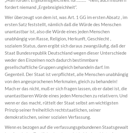
„Man fordert Ergebninsgleichheit für………“ -nein, auch insofern
fordert niemand „Ergebnsigleichheit“.
Wer überzeugt von dem ist, was Art. 1 GG im ersten Absatz , im
ersten Satz feststellt, nämlich daß die Würde des Menschen
unantastbar ist, also die Würde eines jeden Menschen
unabhängig von Rasse, Religion, Herkunft, Geschlecht ,
sozialem Status, dann ergibt sich daraus zwangsläufig, daß der
Staat Bundesrepublik Deutschland wegen dieser Unterschiede
weder den Einzelnen noch dadurch bestimmbare
gesellschaftliche Gruppen ungleich behandeln darf. Im
Gegenteil. Der Staat ist verpflichtet, alle Menschen unabhängig
von den angesprochenen Merkmalen, gleich zu behandeln!
Mach er das nicht, muß er sich fragen lassen, ob er dabei ist, die
unantastbaren Würde eines jeden Menschen zu relativern. Und
wenn er das macht, rüttelt der Staat selbst am wichtigsten
Prinzip seiner freiheitlich rechtstaatlichen, seiner
demokratischen, seiner sozialen Verfassung.
Wenn es bezogen auf die verfassungsgebundenen Staatsgewalt