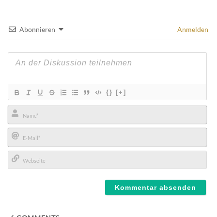
Abonnieren
Anmelden
{}
[+]
Name*
E-
Mail*
Webseite