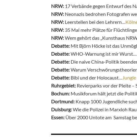
NRW:
17 Verbände gegen Entwurf des N
NRW:
Neonazis bedrohen Fotografen we
NRW:
Leerstellen bei den Lehrern…
Kölne
NRW:
35 Mal mehr Plätze für Flüchtling
NRW:
Wem gehört das „Kunsthaus NR
Debatte:
Mit Björn Höcke ist das Unmög
Debatte:
WHO-Warnung ist mir Wurst…
Debatte:
Die naive China-Politik beend
Debatte:
Warum Verschwörungstheorien 
Debatte:
Bibi und der ­Holocaust…
Jungle
Ruhrgebiet:
Revierparks vor der Pleite 
Bochum:
Musikforum hält jetzt die Polit
Dortmund:
Knapp 1000 Jugendliche such
Duisburg:
Wie die Polizei in Marxloh R
Essen:
Über 2000 Untote am Samstag b