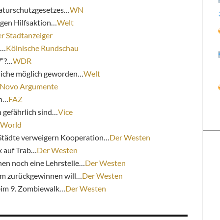
aturschutzgesetzes…
WN
gen Hilfsaktion…
Welt
r Stadtanzeiger
e…
Kölnische Rundschau
W“?…
WDR
liche möglich geworden…
Welt
Novo Argumente
en…
FAZ
gefährlich sind…
Vice
 World
– Städte verweigern Kooperation…
Der Westen
ik auf Trab…
Der Westen
en noch eine Lehrstelle…
Der Westen
aum zurückgewinnen will…
Der Westen
eim 9. Zombiewalk…
Der Westen