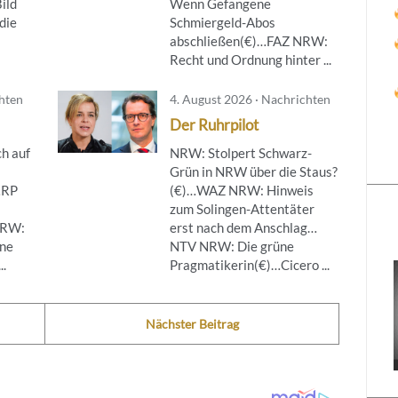
ild
Wenn Gefangene
die
Schmiergeld-Abos
abschließen(€)…FAZ NRW:
Recht und Ordnung hinter ...
chten
4. August 2026 · Nachrichten
Der Ruhrpilot
h auf
NRW: Stolpert Schwarz-
Grün in NRW über die Staus?
…RP
(€)…WAZ NRW: Hinweis
zum Solingen-Attentäter
NRW:
erst nach dem Anschlag…
ine
NTV NRW: Die grüne
..
Pragmatikerin(€)…Cicero ...
Nächster Beitrag