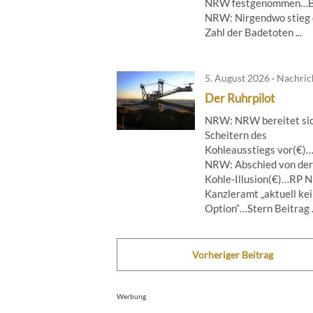
NRW festgenommen…B
NRW: Nirgendwo stieg 
Zahl der Badetoten ...
5. August 2026 · Nachri
Der Ruhrpilot
NRW: NRW bereitet sic
Scheitern des
Kohleausstiegs vor(€)
NRW: Abschied von der
Kohle-Illusion(€)…RP 
Kanzleramt „aktuell ke
Option“…Stern Beitrag .
Vorheriger Beitrag
Werbung