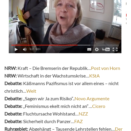
NRW:
Kraft – Die Bremserin der Republik…
Post von Horn
NRW:
Wirtschaft in der Wachstumskrise…
KStA
Debatte:
Käßmanns Pazifismus ist vor allem eines – nicht
christlich…
Welt
Debatte:
„Sagen wir Ja zum Risiko“..
Novo Argumente
Debatte:
„Feminismus ekelt mich nicht an“…
Cicero
Debatte:
Fluchtursache Wohlstand…
NZZ
Debatte:
Sicherheit durch Panzer…
FAZ
Ruhrgebiet:
Abgehängt – Tausende Lehrstellen fehlen…
Der