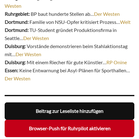
Westen
Ruhrgebiet:
BP baut hunderte Stellen ab…
Der Westen
Dortmund:
Familie von NSU-Opfer kritisiert Prozess…
Welt
Dortmund:
TU-Student gründet Produktionsfirma in
Seattle…
Der Westen
Duisburg:
Vorstände demonstrieren beim Stahlaktionstag
mit…
Der Westen
Duisburg:
Mit einem Riecher für gute Künstler…
RP Onine
Essen:
Keine Entwarnung bei Asyl-Plänen für Sporthallen…
Der Westen
Beitrag zur Leseliste hinzufügen
Browser-Push für Ruhrpilot aktivieren