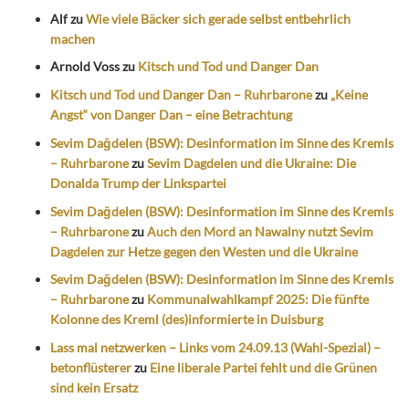
Alf
zu
Wie viele Bäcker sich gerade selbst entbehrlich
machen
Arnold Voss
zu
Kitsch und Tod und Danger Dan
Kitsch und Tod und Danger Dan – Ruhrbarone
zu
„Keine
Angst“ von Danger Dan – eine Betrachtung
Sevim Dağdelen (BSW): Desinformation im Sinne des Kremls
– Ruhrbarone
zu
Sevim Dagdelen und die Ukraine: Die
Donalda Trump der Linkspartei
Sevim Dağdelen (BSW): Desinformation im Sinne des Kremls
– Ruhrbarone
zu
Auch den Mord an Nawalny nutzt Sevim
Dagdelen zur Hetze gegen den Westen und die Ukraine
Sevim Dağdelen (BSW): Desinformation im Sinne des Kremls
– Ruhrbarone
zu
Kommunalwahlkampf 2025: Die fünfte
Kolonne des Kreml (des)informierte in Duisburg
Lass mal netzwerken – Links vom 24.09.13 (Wahl-Spezial) –
betonflüsterer
zu
Eine liberale Partei fehlt und die Grünen
sind kein Ersatz