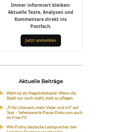
Immer informiert bleiben:
Aktuelle Texte, Analysen und
Kommentare direkt ins
Postfach.
Jetzt anmelden
Aktuelle Beiträge
Waltrop als Negativbeispiel: Wenn die
Stadt nur noch mäht, statt zu pflegen
„Fritz Litzmann, mein Vater und ich“ auf
3sat – Sehenswerte Pause-Doku nun auch
im Free-TV
Wie Putins deutsche Lautsprecher den
Leipziger Drohnenanschlag für