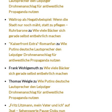
Lautsprecher den Leipziger
Drohnenanschlag für antiwestliche
Propaganda nutzen
Waltrop als Negativbeispiel: Wenn die
Stadt nur noch mäht, statt zu pflegen –
Ruhrbarone
zu
Wie viele Bäcker sich
gerade selbst entbehrlich machen
"Kaiserfront Extra"-Romanfan
zu
Wie
Putins deutsche Lautsprecher den
Leipziger Drohnenanschlag für
antiwestliche Propaganda nutzen
Frank Wohlgemuth
zu
Wie viele Bäcker
sich gerade selbst entbehrlich machen
Thomas Weigle
zu
Wie Putins deutsche
Lautsprecher den Leipziger
Drohnenanschlag für antiwestliche
Propaganda nutzen
„Fritz Litzmann, mein Vater und ich“ auf
3sat – Sehenswerte Pause-Doku nun