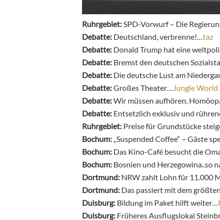
Ruhrgebiet:
SPD-Vorwurf – Die Regierung
Debatte:
Deutschland, verbrenne!…
taz
Debatte:
Donald Trump hat eine weltpol
Debatte:
Bremst den deutschen Sozialst
Debatte:
Die deutsche Lust am Niederg
Debatte:
Großes Theater…
Jungle World
Debatte:
Wir müssen aufhören, Homöopat
Debatte:
Entsetzlich exklusiv und rühren
Ruhrgebiet:
Preise für Grundstücke stei
Bochum:
„Suspended Coffee“ – Gäste sp
Bochum:
Das Kino-Café besucht die Om
Bochum:
Bosnien und Herzegowina..so 
Dortmund:
NRW zahlt Lohn für 11.000
Dortmund:
Das passiert mit dem größt
Duisburg:
Bildung im Paket hilft weiter…
Duisburg:
Früheres Ausflugslokal Stein