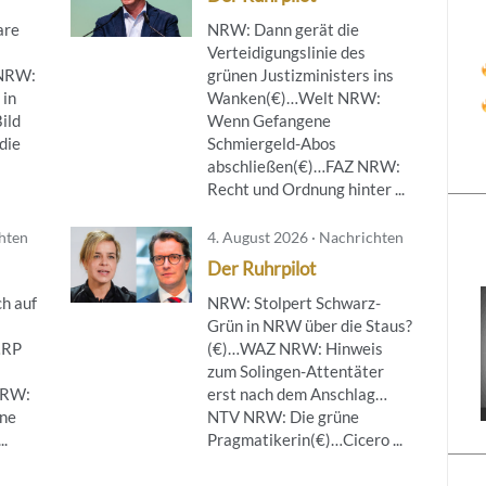
are
NRW: Dann gerät die
Verteidigungslinie des
NRW:
grünen Justizministers ins
 in
Wanken(€)…Welt NRW:
ild
Wenn Gefangene
die
Schmiergeld-Abos
abschließen(€)…FAZ NRW:
Recht und Ordnung hinter ...
chten
4. August 2026 · Nachrichten
Der Ruhrpilot
h auf
NRW: Stolpert Schwarz-
Grün in NRW über die Staus?
…RP
(€)…WAZ NRW: Hinweis
zum Solingen-Attentäter
NRW:
erst nach dem Anschlag…
ine
NTV NRW: Die grüne
..
Pragmatikerin(€)…Cicero ...