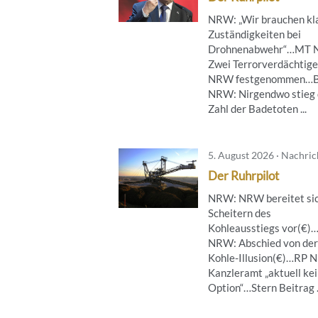
NRW: „Wir brauchen kl
Zuständigkeiten bei
Drohnenabwehr“…MT 
Zwei Terrorverdächtige
NRW festgenommen…B
NRW: Nirgendwo stieg 
Zahl der Badetoten ...
5. August 2026 · Nachri
Der Ruhrpilot
NRW: NRW bereitet sic
Scheitern des
Kohleausstiegs vor(€)
NRW: Abschied von der
Kohle-Illusion(€)…RP 
Kanzleramt „aktuell ke
Option“…Stern Beitrag .