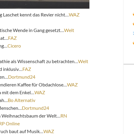
 Laschet kennt das Revier nicht…
WAZ
itische Wende in Gang gesetzt…
Welt
aat…
FAZ
ang…
Cicero
hie als Wissenschaft zu betrachten…
Welt
d inklusiv…
FAZ
gen…
Dortmund24
endieren Kaffee für Obdachlose…
WAZ
a mit dem Enkel…
WAZ
nah…
Bo Alternativ
 Menschen…
Dortmund24
en Weihnachtsbaum der Welt…
RN
RP Online
bruch baut auf Musik…
WAZ