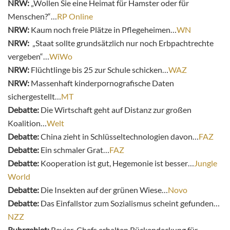
NRW:
„Wollen Sie eine Heimat für Hamster oder für
Menschen?“…
RP Online
NRW:
Kaum noch freie Plätze in Pflegeheimen…
WN
NRW:
„Staat sollte grundsätzlich nur noch Erbpachtrechte
vergeben“…
WiWo
NRW:
Flüchtlinge bis 25 zur Schule schicken…
WAZ
NRW:
Massenhaft kinderpornografische Daten
sichergestellt…
MT
Debatte:
Die Wirtschaft geht auf Distanz zur großen
Koalition…
Welt
Debatte:
China zieht in Schlüsseltechnologien davon…
FAZ
Debatte:
Ein schmaler Grat…
FAZ
Debatte:
Kooperation ist gut, Hegemonie ist besser…
Jungle
World
Debatte:
Die Insekten auf der grünen Wiese…
Novo
Debatte:
Das Einfallstor zum Sozialismus scheint gefunden…
NZZ
Ruhrgebiet:
Revier-Chefs erhalten Rückendeckung für