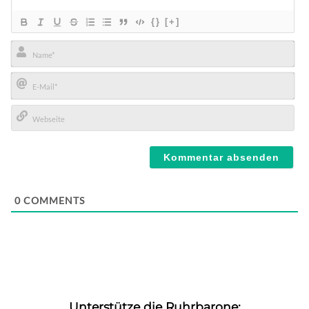
{}
[+]
Name*
E-
Mail*
Webseite
0
COMMENTS
Unterstütze die Ruhrbarone: