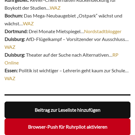
Boykott der Studien…
WAZ
Bochum:
Das Mega-Neubaugebiet „Ostpark“ wächst und
wächst…
WAZ
Dortmund:
Drei Monate Mietspiegel…
Nordstadtblogger
Duisburg:
AfD-Flügelkampf – Vorsitzender vor Ausschluss…
WAZ
Duisburg:
Theater auf der Suche nach Alternativen…
RP
Online
Essen:
Politik ist wichtiger – Lehrerin geht kaum zur Schule…
WAZ
Beitrag zur Leseliste hinzufügen
Browser-Push für Ruhrpilot aktivieren