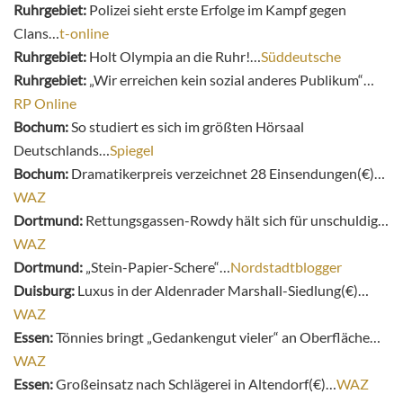
Ruhrgebiet:
Polizei sieht erste Erfolge im Kampf gegen
Clans…
t-online
Ruhrgebiet:
Holt Olympia an die Ruhr!…
Süddeutsche
Ruhrgebiet:
„Wir erreichen kein sozial anderes Publikum“…
RP Online
Bochum:
So studiert es sich im größten Hörsaal
Deutschlands…
Spiegel
Bochum:
Dramatikerpreis verzeichnet 28 Einsendungen(€)…
WAZ
Dortmund:
Rettungsgassen-Rowdy hält sich für unschuldig…
WAZ
Dortmund:
„Stein-Papier-Schere“…
Nordstadtblogger
Duisburg:
Luxus in der Aldenrader Marshall-Siedlung(€)…
WAZ
Essen:
Tönnies bringt „Gedankengut vieler“ an Oberfläche…
WAZ
Essen:
Großeinsatz nach Schlägerei in Altendorf(€)…
WAZ