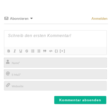
Abonnieren
Anmelden
{}
[+]
Name*
E-
Mail*
Webseite