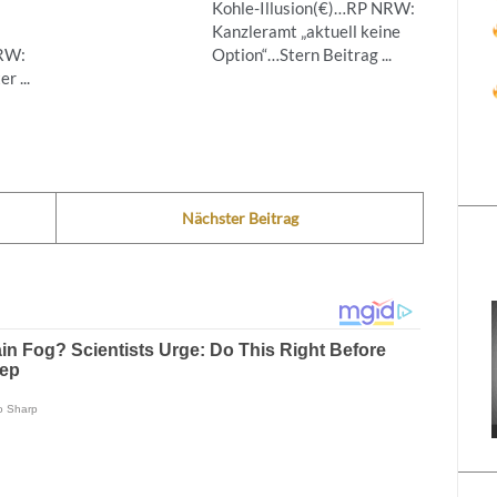
Kohle-Illusion(€)…RP NRW:
Kanzleramt „aktuell keine
NRW:
Option“…Stern Beitrag ...
r ...
Nächster Beitrag