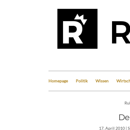
Homepage
Politik
Wissen
Wirtsch
Ru
De
17. April 2010
| 