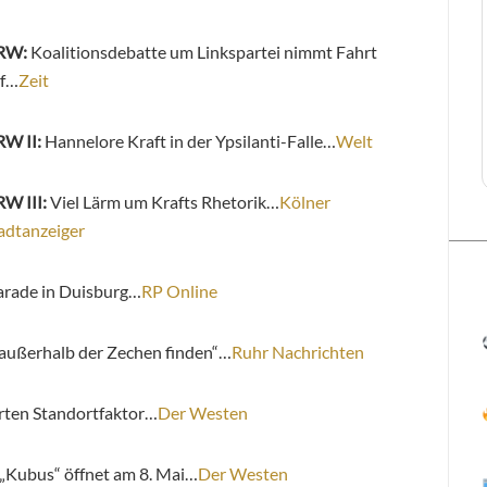
RW:
Koalitionsdebatte um Linkspartei nimmt Fahrt
f…
Zeit
W II:
Hannelore Kraft in der Ypsilanti-Falle…
Welt
W III:
Viel Lärm um Krafts Rhetorik…
Kölner
adtanzeiger
parade in Duisburg…
RP Online
 außerhalb der Zechen finden“…
Ruhr Nachrichten
harten Standortfaktor…
Der Westen
Kubus“ öffnet am 8. Mai…
Der Westen