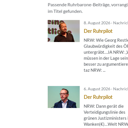
Passende Ruhrbarone-Beiträge, vorrangig
im Titel gefunden.
8. August 2026 · Nachri
Der Ruhrpilot
NRW: Wie Georg Restle
Glaubwürdigkeit des 
untergräbt…JA NRW: „
müssen in der Lage sein
besser zu argumentier
taz NRW: ...
6. August 2026 · Nachri
Der Ruhrpilot
NRW: Dann gerät die
Verteidigungslinie des
grünen Justizministers 
Wanken(€)…Welt NRW