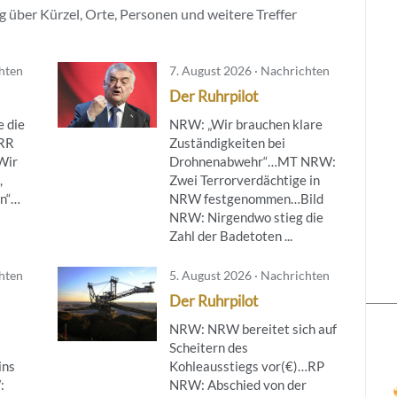
 über Kürzel, Orte, Personen und weitere Treffer
chten
7. August 2026 · Nachrichten
Der Ruhrpilot
 die
NRW: „Wir brauchen klare
ÖRR
Zuständigkeiten bei
Wir
Drohnenabwehr“…MT NRW:
,
Zwei Terrorverdächtige in
en“…
NRW festgenommen…Bild
NRW: Nirgendwo stieg die
Zahl der Badetoten ...
chten
5. August 2026 · Nachrichten
Der Ruhrpilot
NRW: NRW bereitet sich auf
Scheitern des
ins
Kohleausstiegs vor(€)…RP
:
NRW: Abschied von der