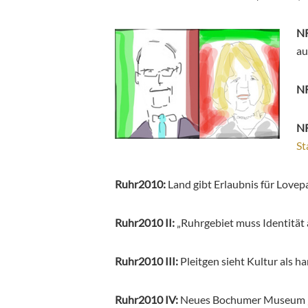
N
au
NR
NR
St
Ruhr2010:
Land gibt Erlaubnis für Love
Ruhr2010 II:
„Ruhrgebiet muss Identität
Ruhr2010 III:
Pleitgen sieht Kultur als 
Ruhr2010 IV:
Neues Bochumer Museum „