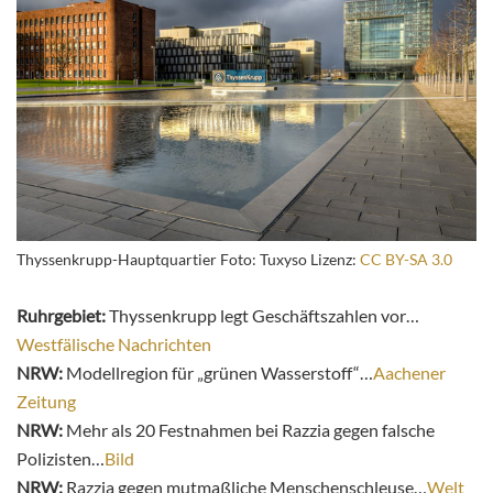
Thyssenkrupp-Hauptquartier Foto: Tuxyso Lizenz:
CC BY-SA 3.0
Ruhrgebiet:
Thyssenkrupp legt Geschäftszahlen vor…
Westfälische Nachrichten
NRW:
Modellregion für „grünen Wasserstoff“…
Aachener
Zeitung
NRW:
Mehr als 20 Festnahmen bei Razzia gegen falsche
Polizisten…
Bild
NRW:
Razzia gegen mutmaßliche Menschenschleuse…
Welt