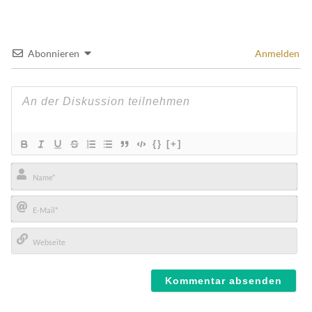
Abonnieren
Anmelden
{}
[+]
Name*
E-
Mail*
Webseite