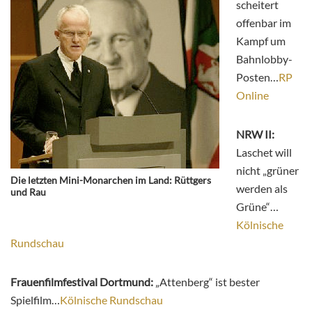
scheitert
offenbar im
Kampf um
Bahnlobby-
Posten…
RP
Online
NRW II:
Laschet will
nicht „grüner
Die letzten Mini-Monarchen im Land: Rüttgers
werden als
und Rau
Grüne“…
Kölnische
Rundschau
Frauenfilmfestival Dortmund:
„Attenberg“ ist bester
Spielfilm…
Kölnische Rundschau