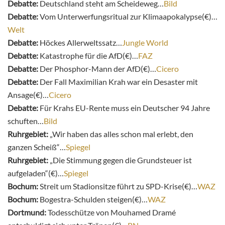
Debatte:
Deutschland steht am Scheideweg…
Bild
Debatte:
Vom Unterwerfungsritual zur Klimaapokalypse(€)…
Welt
Debatte:
Höckes Allerweltssatz…
Jungle World
Debatte:
Katastrophe für die AfD(€)…
FAZ
Debatte:
Der Phosphor-Mann der AfD(€)…
Cicero
Debatte:
Der Fall Maximilian Krah war ein Desaster mit
Ansage(€)…
Cicero
Debatte:
Für Krahs EU-Rente muss ein Deutscher 94 Jahre
schuften…
Bild
Ruhrgebiet:
„Wir haben das alles schon mal erlebt, den
ganzen Scheiß“…
Spiegel
Ruhrgebiet:
„Die Stimmung gegen die Grundsteuer ist
aufgeladen“(€)…
Spiegel
Bochum:
Streit um Stadionsitze führt zu SPD-Krise(€)…
WAZ
Bochum:
Bogestra-Schulden steigen(€)…
WAZ
Dortmund:
Todesschütze von Mouhamed Dramé