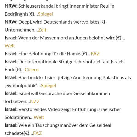
NRW:
Schleuserskandal bringt Innenminister Reul in
Bedrängnis(€)…
Spiegel
NRW:
DeepL wird Deutschlands wertvollstes KI-
Unternehmen…
Zeit
Israel:
Wenn der Massenmord an Juden belohnt wird(€)…
Welt
Israel:
Eine Belohnung für die Hamas(€)…
FAZ
Israel:
Der Internationale Strafgerichtshof zielt auf Israels
Ende(€)…
Cicero
Israel:
Baerbock kritisiert jetzige Anerkennung Palästinas als
„Symbolpolitik“…
Spiegel
Israel:
Israel will Gespräche über Geiselabkommen
fortsetzen…
NZZ
Israel:
Verstörendes Video zeigt Entführung israelischer
Soldatinnen…
Welt
Israel:
Wie ein Täuschungsmanöver dem Geiseldeal
schadete(€)…
FAZ