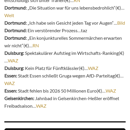
entschuldigt sich unter Tränen(€)…
RN
Dortmund:
„Die Situation war für uns lebensbedrohlich“(€)…
Welt
Dortmund:
„Ich habe sein Gesicht jeden Tag vor Augen“…
Bild
Dortmund:
Ein verstörender Prozess…taz
Dortmund:
„Ein konjunkturelles Sommermärchen erwarten
wir nicht“(€)…
RN
Duisburg:
Spektakulärer Aufstieg im Wirtschafts-Ranking(€)
…
WAZ
Duisburg:
Kein Platz für Fünftklässler(€)…
WAZ
Essen:
Stadt Essen schließt Gruga wegen AfD-Parteitag(€)…
WAZ
Essen:
Stadt fehlen bis 2026 50 Millionen Euro(€)…
WAZ
Gelsenkirchen:
Jahnbad in Gelsenkirchen-Heßler eröffnet
Freibadsaison…
WAZ