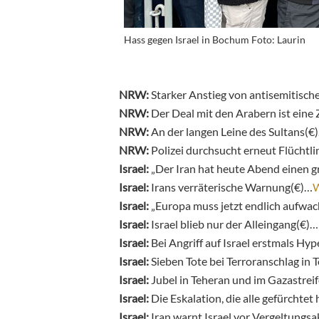
Hass gegen Israel in Bochum Foto: Laurin
NRW:
Starker Anstieg von antisemitisch
NRW:
Der Deal mit den Arabern ist eine
NRW:
An der langen Leine des Sultans(€
NRW:
Polizei durchsucht erneut Flüchtl
Israel:
„Der Iran hat heute Abend einen 
Israel:
Irans verräterische Warnung(€)…
W
Israel:
„Europa muss jetzt endlich aufwach
Israel:
Israel blieb nur der Alleingang(€)…
Israel:
Bei Angriff auf Israel erstmals Hy
Israel:
Sieben Tote bei Terroranschlag in T
Israel:
Jubel in Teheran und im Gazastrei
Israel:
Die Eskalation, die alle gefürchte
Israel:
Iran warnt Israel vor Vergeltungs