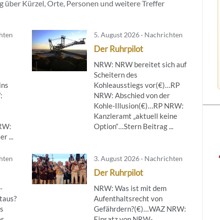
 über Kürzel, Orte, Personen und weitere Treffer
chten
5. August 2026 · Nachrichten
Der Ruhrpilot
NRW: NRW bereitet sich auf
Scheitern des
ins
Kohleausstiegs vor(€)…RP
:
NRW: Abschied von der
Kohle-Illusion(€)…RP NRW:
Kanzleramt „aktuell keine
NRW:
Option“…Stern Beitrag ...
r ...
chten
3. August 2026 · Nachrichten
Der Ruhrpilot
-
NRW: Was ist mit dem
taus?
Aufenthaltsrecht von
s
Gefährdern?(€)…WAZ NRW:
er
Einsatz von NRW-