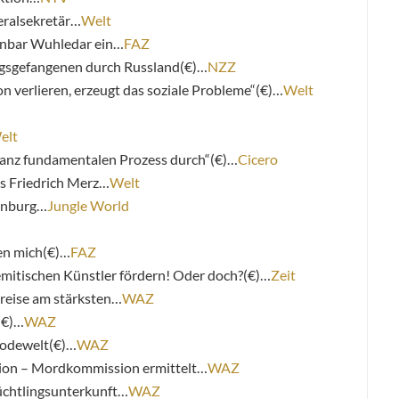
eralsekretär…
Welt
enbar Wuhledar ein…
FAZ
gsgefangenen durch Russland(€)…
NZZ
 verlieren, erzeugt das soziale Probleme“(€)…
Welt
elt
anz fundamentalen Prozess durch“(€)…
Cicero
s Friedrich Merz…
Welt
enburg…
Jungle World
gen mich(€)…
FAZ
emitischen Künstler fördern! Oder doch?(€)…
Zeit
preise am stärksten…
WAZ
(€)…
WAZ
Modewelt(€)…
WAZ
ion – Mordkommission ermittelt…
WAZ
chtlingsunterkunft…
WAZ