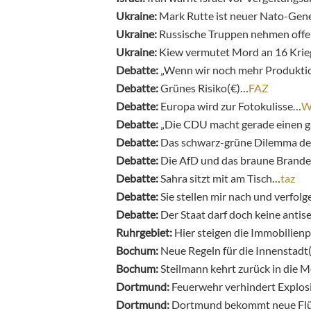
Ukraine:
Mark Rutte ist neuer Nato-Gen
Ukraine:
Russische Truppen nehmen off
Ukraine:
Kiew vermutet Mord an 16 Krie
Debatte:
„Wenn wir noch mehr Produktion
Debatte:
Grünes Risiko(€)…
FAZ
Debatte:
Europa wird zur Fotokulisse…
W
Debatte:
„Die CDU macht gerade einen g
Debatte:
Das schwarz-grüne Dilemma de
Debatte:
Die AfD und das braune Brand
Debatte:
Sahra sitzt mit am Tisch…
taz
Debatte:
Sie stellen mir nach und verfol
Debatte:
Der Staat darf doch keine antis
Ruhrgebiet:
Hier steigen die Immobilien
Bochum:
Neue Regeln für die Innenstadt
Bochum:
Steilmann kehrt zurück in die 
Dortmund:
Feuerwehr verhindert Explos
Dortmund:
Dortmund bekommt neue Flü