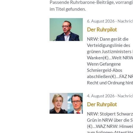
Passende Ruhrbarone-Beiträge, vorrangig
im Titel gefunden.
6. August 2026 · Nachri
Der Ruhrpilot
NRW: Dann gerät die
Verteidigungslinie des
grünen Justizministers 
Wanken(€)…Welt NRW
Wenn Gefangene
Schmiergeld-Abos
abschließen(€)…FAZ 
Recht und Ordnung hinte
4. August 2026 · Nachri
Der Ruhrpilot
NRW: Stolpert Schwarz
Grün in NRW über die S
(€)…WAZ NRW: Hinwei
zum Solingen-Attentät