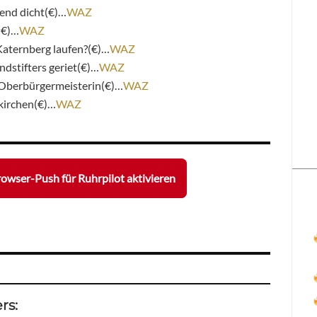
end dicht(€)…
WAZ
(€)…
WAZ
Katernberg laufen?(€)…
WAZ
ndstifters geriet(€)…
WAZ
 Oberbürgermeisterin(€)…
WAZ
nkirchen(€)…
WAZ
owser-Push für Ruhrpilot aktivieren
rs: