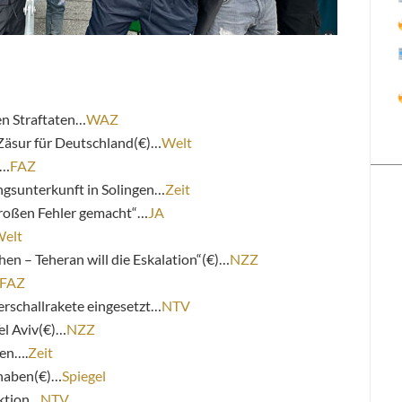
en Straftaten…
WAZ
 Zäsur für Deutschland(€)…
Welt
)…
FAZ
ingsunterkunft in Solingen…
Zeit
großen Fehler gemacht“…
JA
elt
en – Teheran will die Eskalation“(€)…
NZZ
FAZ
perschallrakete eingesetzt…
NTV
el Aviv(€)…
NZZ
fen….
Zeit
t haben(€)…
Spiegel
aktion…
NTV