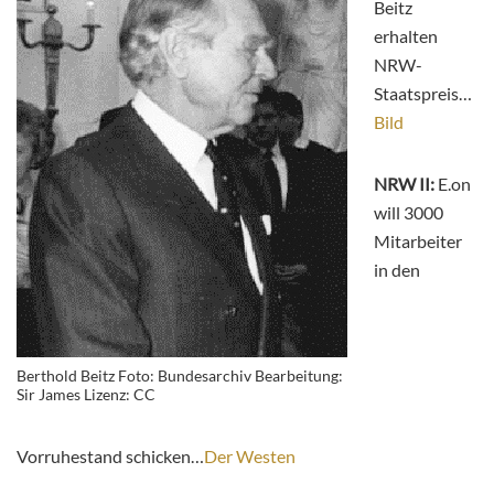
Beitz
erhalten
NRW-
Staatspreis…
Bild
NRW II:
E.on
will 3000
Mitarbeiter
in den
Berthold Beitz Foto: Bundesarchiv Bearbeitung:
Sir James Lizenz: CC
Vorruhestand schicken…
Der Westen