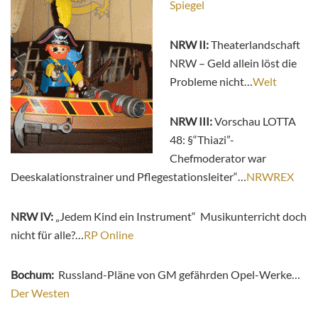
Spiegel
NRW II:
Theaterlandschaft
NRW – Geld allein löst die
Probleme nicht…
Welt
NRW III:
Vorschau LOTTA
48: §“Thiazi”-
Chefmoderator war
Deeskalationstrainer und Pflegestationsleiter“…
NRWREX
NRW IV:
„Jedem Kind ein Instrument“ Musikunterricht doch
nicht für alle?…
RP Online
Bochum:
Russland-Pläne von GM gefährden Opel-Werke…
Der Westen