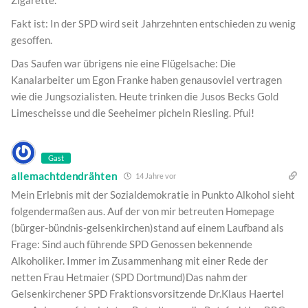
Zigarette.
Fakt ist: In der SPD wird seit Jahrzehnten entschieden zu wenig
gesoffen.
Das Saufen war übrigens nie eine Flügelsache: Die
Kanalarbeiter um Egon Franke haben genausoviel vertragen
wie die Jungsozialisten. Heute trinken die Jusos Becks Gold
Limescheisse und die Seeheimer picheln Riesling. Pfui!
Gast
allemachtdendrähten
14 Jahre vor
Mein Erlebnis mit der Sozialdemokratie in Punkto Alkohol sieht
folgendermaßen aus. Auf der von mir betreuten Homepage
(bürger-bündnis-gelsenkirchen)stand auf einem Laufband als
Frage: Sind auch führende SPD Genossen bekennende
Alkoholiker. Immer im Zusammenhang mit einer Rede der
netten Frau Hetmaier (SPD Dortmund)Das nahm der
Gelsenkirchener SPD Fraktionsvorsitzende Dr.Klaus Haertel