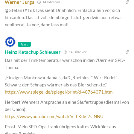
Werner Jurga
14 Jahre vor
@ Stefan (#16): Das sieht Dr ähnlich. Einfach allein vor sich
hinsaufen. Das ist voll kleinbürgerlich. Irgendwie auch etwas
neoliberal. Ja nee, dann lass mal!
Gast
Heinz Ketschup Schleuser
14 Jahre vor
Das mit der Trinktemperatur war schon in den 70ern ein SPD-
Thema:
„Einziges Manko war damals, daß „Rheinlust“-Wirt Rudolf
Schwarz den Schnaps wärmer als das Bier schenkte.“
https://www.spiegel.de/spiegel/print/d-40764071.html
Herbert Wehners Ansprache an eine Säufertruppe (diesmal von
der Union):
https://www.youtube.com/watch?v=hKdv-7siNNU
Prost. Mein SPD-Opa trank übrigens kaltes Wicküler aus
dicken Buddeln.