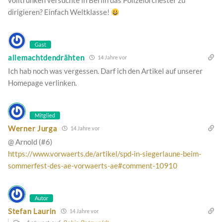
volltrunken versuchte in Berlin das Polizeiorchester zu
dirigieren? Einfach Weltklasse!
Gast
allemachtdendrähten
14 Jahre vor
Ich hab noch was vergessen. Darf ich den Artikel auf unserer
Homepage verlinken.
Mitglied
Werner Jurga
14 Jahre vor
@ Arnold (#6)
https://www.vorwaerts.de/artikel/spd-in-siegerlaune-beim-
sommerfest-des-ae-vorwaerts-ae#comment-10910
Autor
Stefan Laurin
14 Jahre vor