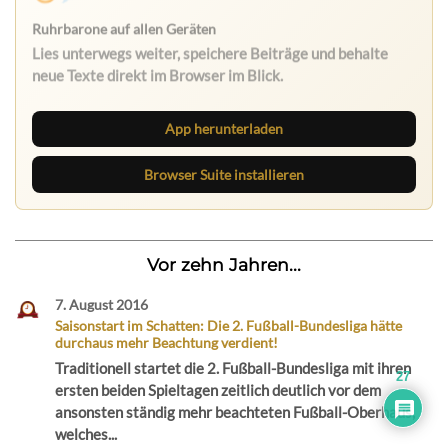
Nichts mehr verpassen
Die Ruhrbarone-App bringt den Blog aufs Handy. Die
Browser Suite hält dich am Desktop auf dem Laufenden.
App herunterladen
Browser Suite installieren
Vor zehn Jahren...
7. August 2016
Saisonstart im Schatten: Die 2. Fußball-Bundesliga hätte
durchaus mehr Beachtung verdient!
Traditionell startet die 2. Fußball-Bundesliga mit ihren
27
ersten beiden Spieltagen zeitlich deutlich vor dem
ansonsten ständig mehr beachteten Fußball-Oberhaus,
welches...