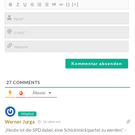
{}
[+]
Name*
E-
Mail*
Webseite
27
COMMENTS
Älteste
Mitglied
Werner Jurga
14 Jahre vor
„Heute ist die SPD dabei, eine Schickimickipartei zu werden.“ –