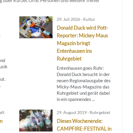
 über Kürzel, Orte, Personen und weitere Treffer
29. Juli 2026 · Kultur
Donald Duck wird Pott-
:
Reporter: Mickey Maus
Magazin bringt
Entenhausen ins
Ruhrgebiet
und
usik
Entenhausen goes Ruhr:
Donald Duck besucht in der
ut.
neuen Regionalausgabe des
.
Micky‑Maus‑Magazins das
Ruhrgebiet und gerät dabei
in ein spannendes ...
aft
29. August 2019 · Ruhrgebiet
in
Dieses Wochenende:
CAMPFIRE-FESTIVAL in