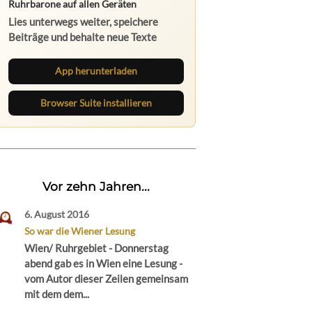
Ruhrbarone auf allen Geräten
Lies unterwegs weiter, speichere
Beiträge und behalte neue Texte
direkt im Browser im Blick.
App herunterladen
Browser Suite installieren
Vor zehn Jahren...
6. August 2016
So war die Wiener Lesung
Wien/ Ruhrgebiet - Donnerstag
abend gab es in Wien eine Lesung -
vom Autor dieser Zeilen gemeinsam
mit dem dem...