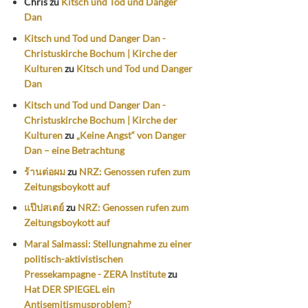
Chris
zu
Kitsch und Tod und Danger
Dan
Kitsch und Tod und Danger Dan -
Christuskirche Bochum | Kirche der
Kulturen
zu
Kitsch und Tod und Danger
Dan
Kitsch und Tod und Danger Dan -
Christuskirche Bochum | Kirche der
Kulturen
zu
„Keine Angst“ von Danger
Dan – eine Betrachtung
ร้านต่อผม
zu
NRZ: Genossen rufen zum
Zeitungsboykott auf
แป๊ปสเตย์
zu
NRZ: Genossen rufen zum
Zeitungsboykott auf
Maral Salmassi: Stellungnahme zu einer
politisch-aktivistischen
Pressekampagne - ZERA Institute
zu
Hat DER SPIEGEL ein
Antisemitismusproblem?