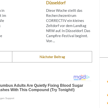
Düsseldorf
 in
Diese Woche stellt das
t im
Recherchezentrum
Wie
CORRECTIV ein kleines
k
Zeltdorf vor dem Landtag
NRW auf. In Düsseldorf. Das
ie
Campfire-Festival beginnt.
Von ...
Nächster Beitrag