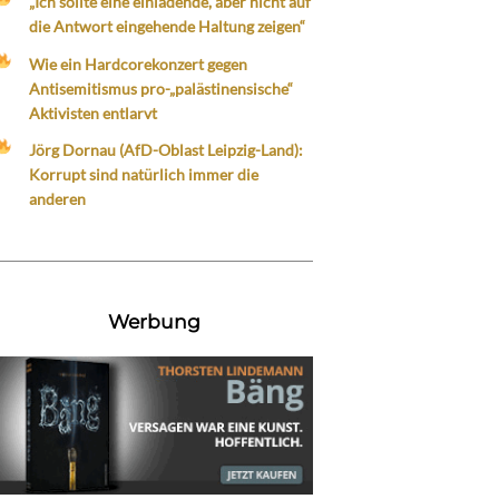
„Ich sollte eine einladende, aber nicht auf
die Antwort eingehende Haltung zeigen“
Wie ein Hardcorekonzert gegen
Antisemitismus pro-„palästinensische“
Aktivisten entlarvt
Jörg Dornau (AfD-Oblast Leipzig-Land):
Korrupt sind natürlich immer die
anderen
Werbung