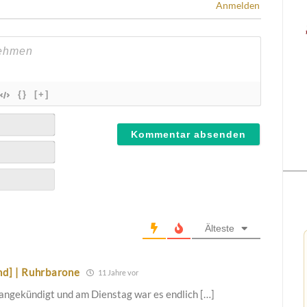
Anmelden
{}
[+]
Älteste
nd] | Ruhrbarone
11 Jahre vor
s angekündigt und am Dienstag war es endlich […]