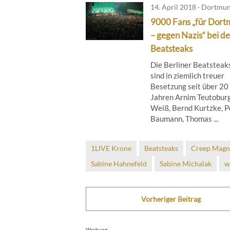
14. April 2018 · Dortmu
9000 Fans „für Dor
– gegen Nazis“ bei d
Beatsteaks
Die Berliner Beatsteaks
sind in ziemlich treuer
Besetzung seit über 20
Jahren Arnim Teutobur
Weiß, Bernd Kurtzke, P
Baumann, Thomas ...
1LIVE Krone
Beatsteaks
Creep Magn
Sabine Hahnefeld
Sabine Michalak
w
Vorheriger Beitrag
Werbung