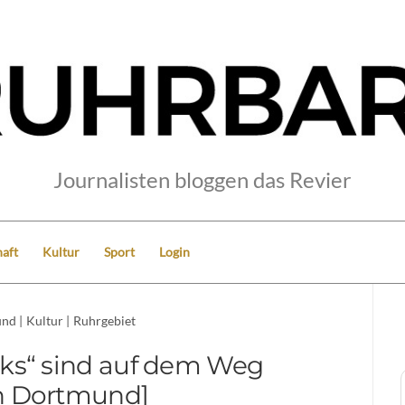
Journalisten bloggen das Revier
aft
Kultur
Sport
Login
und
|
Kultur
|
Ruhrgebiet
aks“ sind auf dem Weg
h Dortmund]