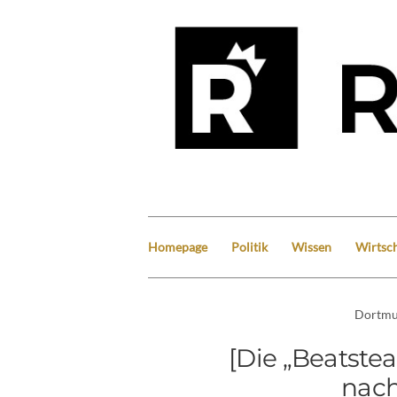
Homepage
Politik
Wissen
Wirtsch
Dortm
[Die „Beatste
nac