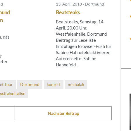
nd
13. April 2018 · Dortmund
tmund
Beatsteaks
en
Beatsteaks, Samstag, 14.
April, 20.00 Uhr,
Westfalenhalle, Dortmund
, das
Beitrag zur Leseliste
hinzufügen Browser-Push für
Sabine Hahnefeld aktivieren
g-
Autorenseite: Sabine
eter
Hahnefeld ...
et Tour
Dortmund
konzert
michalak
estfalenhallen
Nächster Beitrag