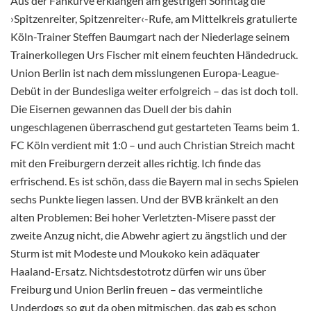
Aus der Fankurve erklangen am gestrigen Sonntag die
›Spitzenreiter, Spitzenreiter‹-Rufe, am Mittelkreis gratulierte
Köln-Trainer Steffen Baumgart nach der Niederlage seinem
Trainerkollegen Urs Fischer mit einem feuchten Händedruck.
Union Berlin ist nach dem misslungenen Europa-League-
Debüt in der Bundesliga weiter erfolgreich – das ist doch toll.
Die Eisernen gewannen das Duell der bis dahin
ungeschlagenen überraschend gut gestarteten Teams beim 1.
FC Köln verdient mit 1:0 – und auch Christian Streich macht
mit den Freiburgern derzeit alles richtig. Ich finde das
erfrischend. Es ist schön, dass die Bayern mal in sechs Spielen
sechs Punkte liegen lassen. Und der BVB kränkelt an den
alten Problemen: Bei hoher Verletzten-Misere passt der
zweite Anzug nicht, die Abwehr agiert zu ängstlich und der
Sturm ist mit Modeste und Moukoko kein adäquater
Haaland-Ersatz. Nichtsdestotrotz dürfen wir uns über
Freiburg und Union Berlin freuen – das vermeintliche
Underdogs so gut da oben mitmischen, das gab es schon