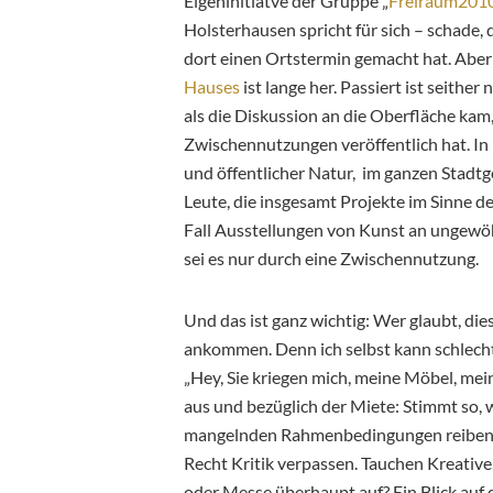
Eigeninitiatve der Gruppe „
Freiraum201
Holsterhausen spricht für sich – schade, 
dort einen Ortstermin gemacht hat. Aber 
Hauses
ist lange her. Passiert ist seithe
als die Diskussion an die Oberfläche kam,
Zwischennutzungen veröffentlich hat. In 
und öffentlicher Natur, im ganzen Stadtgeb
Leute, die insgesamt Projekte im Sinne d
Fall Ausstellungen von Kunst an ungewö
sei es nur durch eine Zwischennutzung.
Und das ist ganz wichtig: Wer glaubt, dies
ankommen. Denn ich selbst kann schlec
„Hey, Sie kriegen mich, meine Möbel, mein
aus und bezüglich der Miete: Stimmt so, w
mangelnden Rahmenbedingungen reiben 
Recht Kritik verpassen. Tauchen Kreative
oder Messe überhaupt auf? Ein Blick auf 