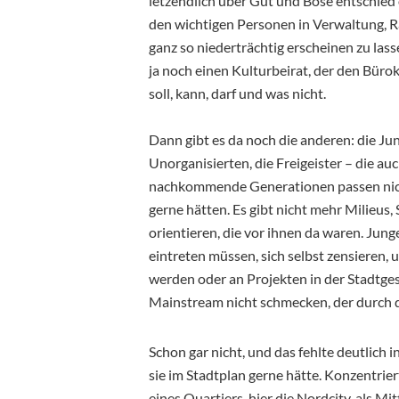
letzendlich über Gut und Böse entschied o
den wichtigen Personen in Verwaltung, 
ganz so niederträchtig erscheinen zu lasse
ja noch einen Kulturbeirat, der den Bür
soll, kann, darf und was nicht.
Dann gibt es da noch die anderen: die Jun
Unorganisierten, die Freigeister – die au
nachkommende Generationen passen nicht
gerne hätten. Es gibt nicht mehr Milieus,
orientieren, die vor ihnen da waren. Jun
eintreten müssen, sich selbst zensieren,
werden oder an Projekten in der Stadtgese
Mainstream nicht schmecken, der durch d
Schon gar nicht, und das fehlte deutlich
sie im Stadtplan gerne hätte. Konzentrier
eines Quartiers, hier die Nordcity, als Mi