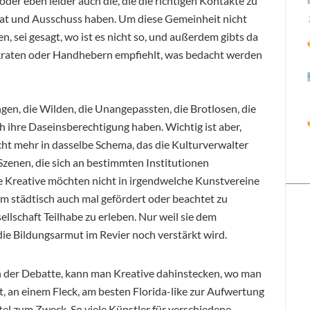
der eben leider auch die, die die richtigen Kontakte zu
Rat und Ausschuss haben. Um diese Gemeinheit nicht
n, sei gesagt, wo ist es nicht so, und außerdem gibts da
okraten oder Handhebern empfiehlt, was bedacht werden
gen, die Wilden, die Unangepassten, die Brotlosen, die
ch ihre Daseinsberechtigung haben. Wichtig ist aber,
 mehr in dasselbe Schema, das die Kulturverwalter
 Szenen, die sich an bestimmten Institutionen
ge Kreative möchten nicht in irgendwelche Kunstvereine
 um städtisch auch mal gefördert oder beachtet zu
llschaft Teilhabe zu erleben. Nur weil sie dem
ie Bildungsarmut im Revier noch verstärkt wird.
 in der Debatte, kann man Kreative dahinstecken, wo man
t, an einem Fleck, am besten Florida-like zur Aufwertung
ttel zum Zweck. So viele Künstler für verschiedene