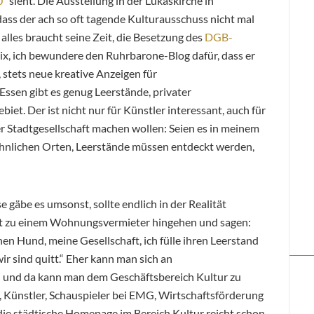
0
“ sieht. Die Ausstellung in der Lukaskirche in
dass der ach so oft tagende Kulturausschuss nicht mal
alles braucht seine Zeit, die Besetzung des
DGB-
r nix, ich bewundere den Ruhrbarone-Blog dafür, dass er
 stets neue kreative Anzeigen für
Essen gibt es genug Leerstände, privater
iet. Der ist nicht nur für Künstler interessant, auch für
er Stadtgesellschaft machen wollen: Seien es in meinem
hnlichen Orten, Leerstände müssen entdeckt werden,
e gäbe es umsonst, sollte endlich in der Realität
ht zu einem Wohnungsvermieter hingehen und sagen:
en Hund, meine Gesellschaft, ich fülle ihren Leerstand
ir sind quitt.“ Eher kann man sich an
und da kann man dem Geschäftsbereich Kultur zu
, Künstler, Schauspieler bei EMG, Wirtschaftsförderung
die städtische Homepage im Bereich Kultur reicht schon